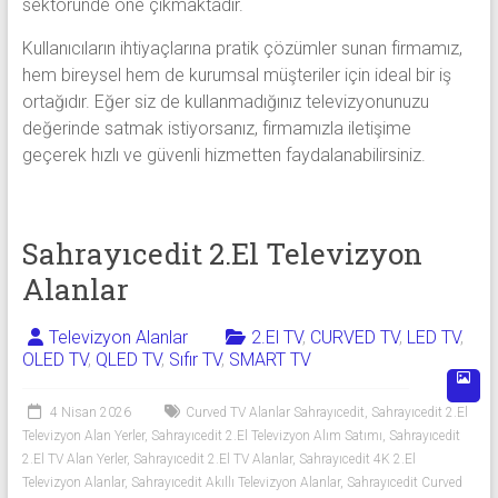
sektöründe öne çıkmaktadır.
Kullanıcıların ihtiyaçlarına pratik çözümler sunan firmamız,
hem bireysel hem de kurumsal müşteriler için ideal bir iş
ortağıdır. Eğer siz de kullanmadığınız televizyonunuzu
değerinde satmak istiyorsanız, firmamızla iletişime
geçerek hızlı ve güvenli hizmetten faydalanabilirsiniz.
Sahrayıcedit 2.El Televizyon
Alanlar
Televizyon Alanlar
2.El TV
,
CURVED TV
,
LED TV
,
OLED TV
,
QLED TV
,
Sıfır TV
,
SMART TV
4 Nisan 2026
Curved TV Alanlar Sahrayıcedit
,
Sahrayıcedit 2.El
Televizyon Alan Yerler
,
Sahrayıcedit 2.El Televizyon Alım Satımı
,
Sahrayıcedit
2.El TV Alan Yerler
,
Sahrayıcedit 2.El TV Alanlar
,
Sahrayıcedit 4K 2.El
Televizyon Alanlar
,
Sahrayıcedit Akıllı Televizyon Alanlar
,
Sahrayıcedit Curved