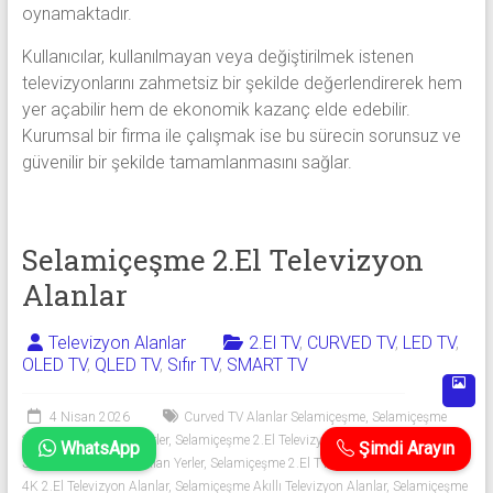
oynamaktadır.
Kullanıcılar, kullanılmayan veya değiştirilmek istenen
televizyonlarını zahmetsiz bir şekilde değerlendirerek hem
yer açabilir hem de ekonomik kazanç elde edebilir.
Kurumsal bir firma ile çalışmak ise bu sürecin sorunsuz ve
güvenilir bir şekilde tamamlanmasını sağlar.
Selamiçeşme 2.El Televizyon
Alanlar
Televizyon Alanlar
2.El TV
,
CURVED TV
,
LED TV
,
OLED TV
,
QLED TV
,
Sıfır TV
,
SMART TV
4 Nisan 2026
Curved TV Alanlar Selamiçeşme
,
Selamiçeşme
2.El Televizyon Alan Yerler
,
Selamiçeşme 2.El Televizyon Alım Satımı
,
WhatsApp
Şimdi Arayın
Selamiçeşme 2.El TV Alan Yerler
,
Selamiçeşme 2.El TV Alanlar
,
Selamiçeşme
4K 2.El Televizyon Alanlar
,
Selamiçeşme Akıllı Televizyon Alanlar
,
Selamiçeşme