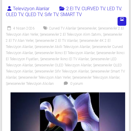
Televizyon Alanlar
2.El TV
,
CURVED TV
,
LED TV
,
OLED TV
,
QLED TV
,
Sıfır TV
,
SMART TV
4 Nisan 2026
Curved TV Alanlar Şenesenevler
,
Şenesenevler 2.El
Televizyon Alan Yerler
,
Şenesenevler 2.El Televizyon Alım Satımı
,
Şenesenevler
2.El TV Alan Yerler
,
Şenesenevler 2.El TV Alanlar
,
Şenesenevler 4K 2.El
Televizyon Alanlar
,
Şenesenevler Akıllı Televizyon Alanlar
,
Şenesenevler Curved
Televizyon Alanlar
,
Şenesenevler İkinci El Televizyon Alanlar
,
Şenesenevler İkinci
El Televizyon Fiyatları
,
Şenesenevler İkinci El TV Alanlar
,
Şenesenevler LED
Televizyon Alanlar
,
Şenesenevler OLED Televizyon Alanlar
,
Şenesenevler QLED
Televizyon Alanlar
,
Şenesenevler Sıfır Televizyon Alanlar
,
Şenesenevler Smart TV
Alanlar
,
Şenesenevler Televizyon Alan Yerler
,
Şenesenevler Televizyon Alanlar
,
Şenesenevler Televizyon Alıcıları
0 yorum