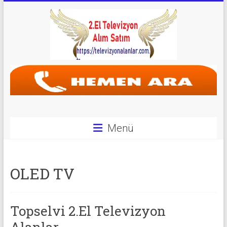
Skip
to
content
Televizyon
Alanlar
|
2.El
Menü
Televizyon
Alanlar
OLED TV
|
TV
Topselvi 2.El Televizyon
Alanlar