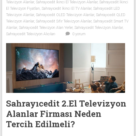
Televizyon Alanlar
,
Sahrayıcedit İkinci El Televizyon Alanlar
,
Sahrayıcedit İkinci
El Televizyon Fiyatları
,
Sahrayıcedit İkinci El TV Alanlar
,
Sahrayıcedit LED
Televizyon Alanlar
,
Sahrayıcedit OLED Televizyon Alanlar
,
Sahrayıcedit QLED
Televizyon Alanlar
,
Sahrayıcedit Sıfır Televizyon Alanlar
,
Sahrayıcedit Smart TV
Alanlar
,
Sahrayıcedit Televizyon Alan Yerler
,
Sahrayıcedit Televizyon Alanlar
,
Sahrayıcedit Televizyon Alıcıları
0 yorum
Sahrayıcedit 2.El Televizyon
Alanlar Firması Neden
Tercih Edilmeli?