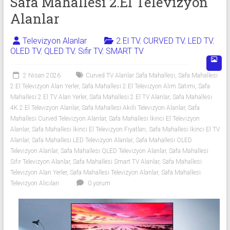
Alanlar
Safa Mahallesi 2.El Televizyon
Alanlar
İkinci
El
Televizyon Alanlar
2.El TV
,
CURVED TV
,
LED TV
,
Sıfır
OLED TV
,
QLED TV
,
Sıfır TV
,
SMART TV
Televizyon
Alanlar ile
2 Nisan 2026
Curved TV Alanlar Safa Mahallesi
,
Safa Mahallesi
iletişim
2.El Televizyon Alan Yerler
,
Safa Mahallesi 2.El Televizyon Alım Satımı
,
Safa
kurarak
Mahallesi 2.El TV Alan Yerler
,
Safa Mahallesi 2.El TV Alanlar
,
Safa Mahallesi
4K 2.El Televizyon Alanlar
,
Safa Mahallesi Akıllı Televizyon Alanlar
,
Safa
2.
Mahallesi Curved Televizyon Alanlar
,
Safa Mahallesi İkinci El Televizyon
el
Alanlar
,
Safa Mahallesi İkinci El Televizyon Fiyatları
,
Safa Mahallesi İkinci El TV
televizyonlarınızı
Alanlar
,
Safa Mahallesi LED Televizyon Alanlar
,
Safa Mahallesi OLED
hemen
Televizyon Alanlar
,
Safa Mahallesi QLED Televizyon Alanlar
,
Safa Mahallesi
bize
Sıfır Televizyon Alanlar
,
Safa Mahallesi Smart TV Alanlar
,
Safa Mahallesi
satarak
Televizyon Alan Yerler
,
Safa Mahallesi Televizyon Alanlar
,
Safa Mahallesi
nakit
Televizyon Alıcıları
0 yorum
ödeme
alabilirsiniz.
TV