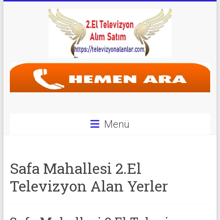
Skip
to
content
Televizyon
Alanlar
|
2.El
Menü
Televizyon
Alanlar
Safa Mahallesi 2.El
|
Televizyon Alan Yerler
TV