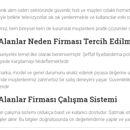
tronik alım-satım sektöründe güvenilir, hızlı ve müşteri odaklı hizm
le birlikte televizyonlar sık sık yenilenmekte ve kullanıcılar eski 
mız, hem bireysel hem de kurumsal müşterilere pratik çözümler 
 Alanlar Neden Firması Tercih Edilm
niyetini temel ilke olarak benimsemiştir. Şeffaf fiyatlandırma polit
seviyede karşılamayı hedeflemektedir.
arka, model ve genel durumunu analiz ederek piyasa değerine uygu
de müşterilerimiz zahmetsiz bir satış deneyimi yaşar. Güvenilirlik,
ndir.
Alanlar Firması Çalışma Sistemi
 çalışma sistemi oldukça basit ve kullanıcı dostudur. Satmak isted
r alınır. Bu bilgiler doğrultusunda ön değerlendirme yapılır ve yaklaş