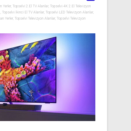
n Yerler
,
Topselvi 2.El TV Alanlar
,
Topselvi 4K 2.El Televizyon
ı
,
Topselvi İkinci El TV Alanlar
,
Topselvi LED Televizyon Alanlar
,
an Yerler
,
Topselvi Televizyon Alanlar
,
Topselvi Televizyon