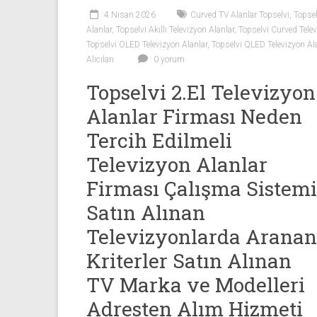
Sıfır
4 Nisan 2026
Curved TV Alanlar Topselvi
,
Topsel
Televizyon
Alanlar
,
Topselvi Akıllı Televizyon Alanlar
,
Topselvi Curved Telev
Alanlar ile
Topselvi OLED Televizyon Alanlar
,
Topselvi QLED Televizyon Al
iletişim
Alıcıları
0 yorum
kurarak
Topselvi 2.El Televizyon
2.
el
Alanlar Firması Neden
televizyonlarınızı
Tercih Edilmeli
hemen
Televizyon Alanlar
bize
satarak
Firması Çalışma Sistemi
nakit
Satın Alınan
ödeme
alabilirsiniz.
Televizyonlarda Aranan
TV
Kriterler Satın Alınan
alanlar
adresten
TV Marka ve Modelleri
alım
Adresten Alım Hizmeti
yapıyor