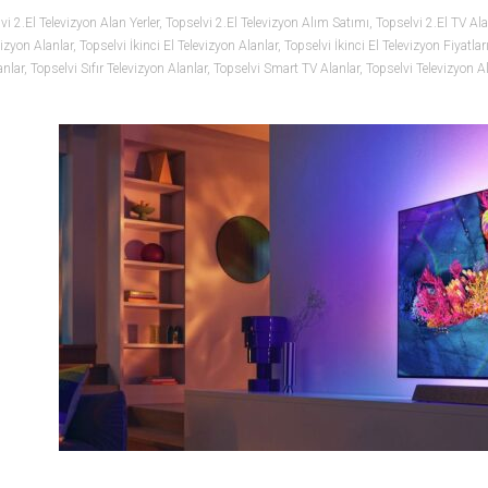
vi 2.El Televizyon Alan Yerler
,
Topselvi 2.El Televizyon Alım Satımı
,
Topselvi 2.El TV Ala
izyon Alanlar
,
Topselvi İkinci El Televizyon Alanlar
,
Topselvi İkinci El Televizyon Fiyatlar
anlar
,
Topselvi Sıfır Televizyon Alanlar
,
Topselvi Smart TV Alanlar
,
Topselvi Televizyon Al