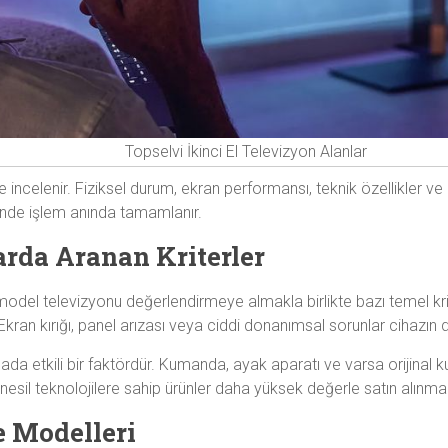
Topselvi İkinci El Televizyon Alanlar
 incelenir. Fiziksel durum, ekran performansı, teknik özellikler 
alinde işlem anında tamamlanır.
arda Aranan Kriterler
del televizyonu değerlendirmeye almakla birlikte bazı temel krit
kran kırığı, panel arızası veya ciddi donanımsal sorunlar cihazın de
da etkili bir faktördür. Kumanda, ayak aparatı ve varsa orijinal k
 nesil teknolojilere sahip ürünler daha yüksek değerle satın alınma
e Modelleri