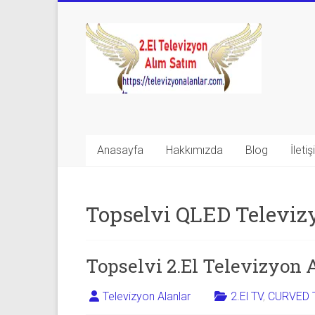
Skip
to
Televizyon
content
Alanlar
|
2.El
Televizyon
Anasayfa
Hakkımızda
Blog
İleti
Alanlar
|
Topselvi QLED Televiz
TV
Alanlar
Topselvi 2.El Televizyon 
İkinci
Televizyon Alanlar
2.El TV
,
CURVED 
El