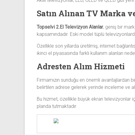
Akıllı televizyonlar, LED, OLED ve QLED gibi yeni
Satın Alınan TV Marka v
Topselvi 2.El Televizyon Alanlar
, geniş bir mar
kapsamındadır. Eski model tüplü televizyonlarda
Özellikle son yıllarda üretilmiş, internet bağla
ikinci el piyasasında farklı kullanım alanları ned
Adresten Alım Hizmeti
Firmamızın sunduğu en önemli avantajlardan biri
belirtilen adrese gelerek yerinde inceleme ve alı
Bu hizmet, özellikle büyük ekran televizyonlar iç
planda tutmaktadır.