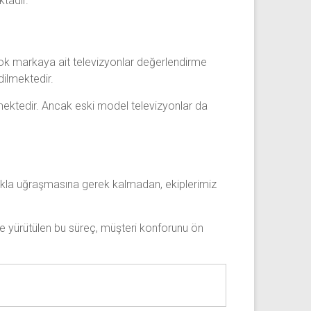
ktadır.
çok markaya ait televizyonlar değerlendirme
dilmektedir.
örmektedir. Ancak eski model televizyonlar da
ımakla uğraşmasına gerek kalmadan, ekiplerimiz
ilde yürütülen bu süreç, müşteri konforunu ön