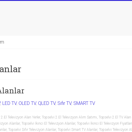
şim
anlar
Alanlar
V
,
LED TV
,
OLED TV
,
QLED TV
,
Sıfır TV
,
SMART TV
 2.El Televizyon Alan Yerler
,
Topselvi 2.El Televizyon Alım Satımı
,
Topselvi 2.El TV Alan 
izyon Alanlar
,
Topselvi İkinci El Televizyon Alanlar
,
Topselvi İkinci El Televizyon Fiyatlar
anlar
,
Topselvi Sıfır Televizyon Alanlar
,
Topselvi Smart TV Alanlar
,
Topselvi Televizyon Al