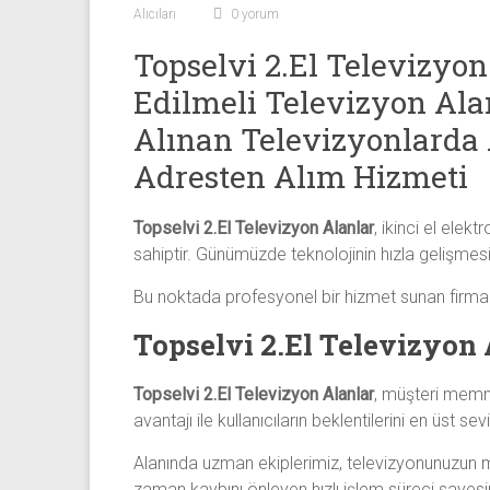
Sıfır
Alıcıları
0 yorum
Televizyon
Topselvi 2.El Televizyo
Alanlar ile
iletişim
Edilmeli Televizyon Ala
kurarak
Alınan Televizyonlarda 
2.
Adresten Alım Hizmeti
el
televizyonlarınızı
hemen
Topselvi 2.El Televizyon Alanlar
, ikinci el elek
bize
sahiptir. Günümüzde teknolojinin hızla gelişmesiy
satarak
Bu noktada profesyonel bir hizmet sunan firma
nakit
ödeme
Topselvi 2.El Televizyon
alabilirsiniz.
TV
Topselvi 2.El Televizyon Alanlar
, müşteri memnu
alanlar
avantajı ile kullanıcıların beklentilerini en üst 
adresten
alım
Alanında uzman ekiplerimiz, televizyonunuzun m
yapıyor
zaman kaybını önleyen hızlı işlem süreci sayesin