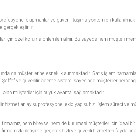
a profesyonel ekipmanlar ve güvenli taşıma yöntemleri kullanılmak
 gerçekleştirilir.
ar için özel koruma önlemleri alınır. Bu sayede hem müşteri memn
nda da müşterilerine esneklik sunmaktadır. Satış işlemi tamaml
r. Şeffaf ve güvenilir ödeme sistemi sayesinde müşteriler herhangi
iyacı olan müşteriler için büyük avantaj sağlamaktadır.
ir hizmet anlayışı, profesyonel ekip yapısı, hızlı işlem süreci ve mü
n firmamız, hem bireysel hem de kurumsal müşteriler için ideal bir 
irmamızla iletişime geçerek hızlı ve güvenli hizmetten faydalanabi