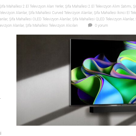
Şifa Mahallesi 2.El Televizyon Alan Yerler
,
Şifa Mahallesi 2.El Televizyon Alım Satımı
,
Ş
Televizyon Alanlar
,
Şifa Mahallesi Curved Televizyon Alanlar
,
Şifa Mahallesi İkinci El Tel
anlar
,
Şifa Mahallesi OLED Televizyon Alanlar
,
Şifa Mahallesi QLED Televizyon Alanlar
,
levizyon Alanlar
,
Şifa Mahallesi Televizyon Alıcıları
0 yorum
n
r
i