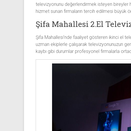
televizyonunu değerlendirmek isteyen bireyler h
hizmet sunan firmaların tercih edilmesi büyük ö
Şifa Mahallesi 2.El Telev
Şifa Mahallesi’nde faaliyet gösteren ikinci el te
uzman ekiplerle çalışarak televizyonunuzun ger
kaybı gibi durumlar profesyonel firmalarla orta