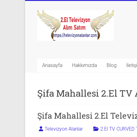
Skip
to
Televizyon
content
Alanlar
|
2.El
Televizyon
Anasayfa
Hakkımızda
Blog
İleti
Alanlar
|
Şifa Mahallesi 2.El TV 
TV
Alanlar
Şifa Mahallesi 2.El Telev
İkinci
Televizyon Alanlar
2.El TV
,
CURVED 
El