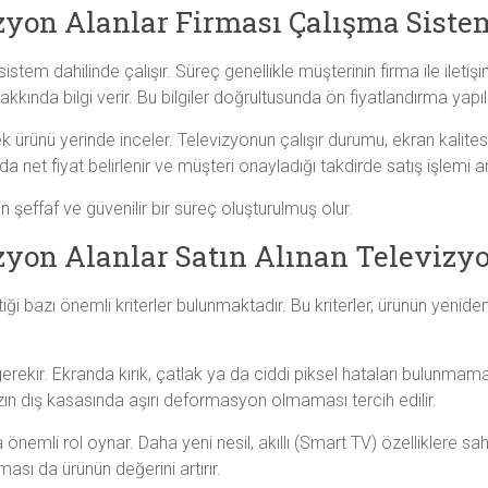
izyon Alanlar Firması Çalışma Siste
r sistem dahilinde çalışır. Süreç genellikle müşterinin firma ile il
nda bilgi verir. Bu bilgiler doğrultusunda ön fiyatlandırma yapılı
k ürünü yerinde inceler. Televizyonun çalışır durumu, ekran kalite
 net fiyat belirlenir ve müşteri onayladığı takdirde satış işlemi an
 şeffaf ve güvenilir bir süreç oluşturulmuş olur.
izyon Alanlar Satın Alınan Televizy
tiği bazı önemli kriterler bulunmaktadır. Bu kriterler, ürünün yenid
erekir. Ekranda kırık, çatlak ya da ciddi piksel hataları bulunmam
azın dış kasasında aşırı deformasyon olmaması tercih edilir.
nemli rol oynar. Daha yeni nesil, akıllı (Smart TV) özelliklere sa
ası da ürünün değerini artırır.