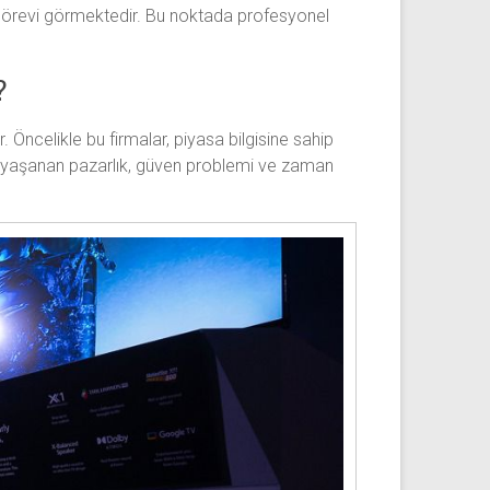
ü görevi görmektedir. Bu noktada profesyonel
?
. Öncelikle bu firmalar, piyasa bilgisine sahip
de yaşanan pazarlık, güven problemi ve zaman