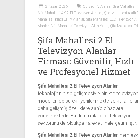
Sıfır
2 Nisan 2026
Curved TV Alanlar Şifa Mahallesi
,
Televizyon
Şifa Mahallesi 4K 2.El Televizyon Alanlar
,
Şifa Mahallesi Akıllı 
Alanlar ile
Mahallesi İkinci El TV Alanlar
,
Şifa Mahallesi LED Televizyon Al
iletişim
Alanlar
,
Şifa Mahallesi Televizyon Alan Yerler
,
Şifa Mahallesi Te
kurarak
Şifa Mahallesi 2.El
2.
el
Televizyon Alanlar
televizyonlarınızı
Firması: Güvenilir, Hızlı
hemen
ve Profesyonel Hizmet
bize
satarak
nakit
Şifa Mahallesi 2.El Televizyon Alanlar
ödeme
teknolojinin hızla gelişmesiyle birlikte televizyo
alabilirsiniz.
modelleri de sürekli yenilenmekte ve kullanıcıla
TV
daha gelişmiş özelliklere sahip cihazlara
alanlar
yönelmektedir. Bu durum, ikinci el televizyon
adresten
sektörünü de oldukça hareketli hale getirmiştir.
alım
Şifa Mahallesi 2.El Televizyon Alanlar
, hem esk
yapıyor