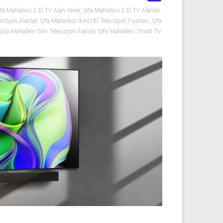
ifa Mahallesi 2.El TV Alan Yerler
,
Şifa Mahallesi 2.El TV Alanlar
,
evizyon Alanlar
,
Şifa Mahallesi İkinci El Televizyon Fiyatları
,
Şifa
Şifa Mahallesi Sıfır Televizyon Alanlar
,
Şifa Mahallesi Smart TV