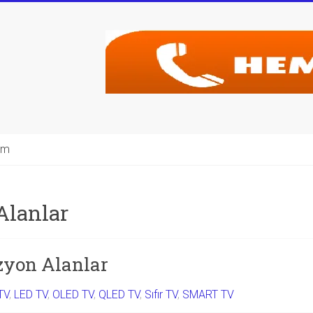
şim
Alanlar
izyon Alanlar
TV
,
LED TV
,
OLED TV
,
QLED TV
,
Sıfır TV
,
SMART TV