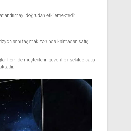
iyatlandırmayı doğrudan etkilemektedir.
evizyonlarını taşımak zorunda kalmadan satış
ar hem de müşterilerin güvenli bir şekilde satış
aktadır.