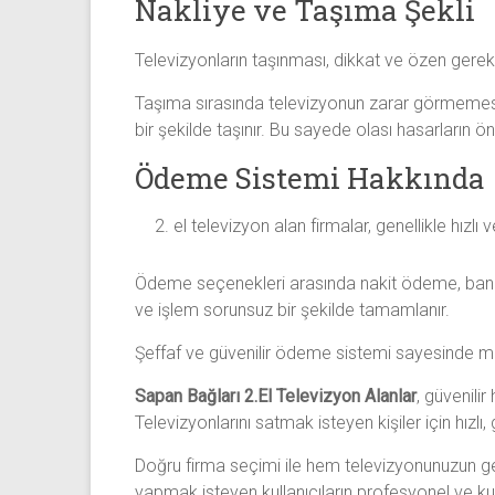
Nakliye ve Taşıma Şekli
Televizyonların taşınması, dikkat ve özen gerekt
Taşıma sırasında televizyonun zarar görmemesi iç
bir şekilde taşınır. Bu sayede olası hasarların önü
Ödeme Sistemi Hakkında
el televizyon alan firmalar, genellikle hız
Ödeme seçenekleri arasında nakit ödeme, banka
ve işlem sorunsuz bir şekilde tamamlanır.
Şeffaf ve güvenilir ödeme sistemi sayesinde müşt
Sapan Bağları 2.El Televizyon Alanlar
, güvenili
Televizyonlarını satmak isteyen kişiler için hızl
Doğru firma seçimi ile hem televizyonunuzun gerç
yapmak isteyen kullanıcıların profesyonel ve ku