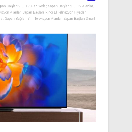
pan Bağları 2.El TV Alan Yerler
,
Sapan Bağları 2.El TV Alanlar
,
vizyon Alanlar
,
Sapan Bağları İkinci El Televizyon Fiyatları
,
lar
,
Sapan Bağları Sıfır Televizyon Alanlar
,
Sapan Bağları Smart