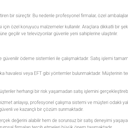
iren bir süreçtir. Bu nedenle profesyonel firmalar, özel ambalajlam
in özel koruyucu malzemeler kullanılır. Araçlara dikkatli bir şekil
ne geçilir ve televizyonlar güvenle yeni sahiplerine ulaştırılır.
lı ve güvenilir ödeme sistemleri ile çalışmaktadır. Satış işlemi ta
 havalesi veya EFT gibi yöntemler bulunmaktadır. Müşterinin te
eriler herhangi bir risk yaşamadan satış işlemini gerçekleştirebil
r hizmet anlayışı, profesyonel çalışma sistemi ve müşteri odaklı yak
ı, güvenli ve kazançlı bir çözüm sunmaktadır.
ek değerini alabilir hem de sorunsuz bir satış deneyimi yaşayabilir
rumsal firmaları tercih etmeleri büyük önem taşımaktadır.