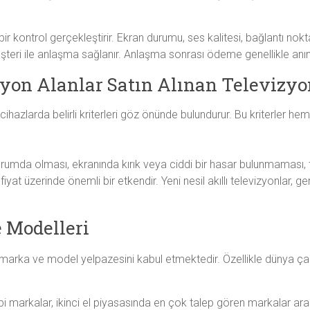
bir kontrol gerçekleştirir. Ekran durumu, ses kalitesi, bağlantı nokt
teri ile anlaşma sağlanır. Anlaşma sonrası ödeme genellikle anında
zyon Alanlar Satın Alınan Televizyo
ı cihazlarda belirli kriterleri göz önünde bulundurur. Bu kriterler h
durumda olması, ekranında kırık veya ciddi bir hasar bulunmaması, 
iyat üzerinde önemli bir etkendir. Yeni nesil akıllı televizyonlar, ge
 Modelleri
r marka ve model yelpazesini kabul etmektedir. Özellikle dünya çapı
bi markalar, ikinci el piyasasında en çok talep gören markalar aras