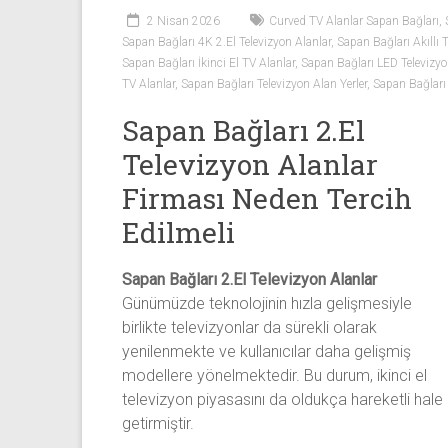
Sıfır
2 Nisan 2026
Curved TV Alanlar Sapan Bağları
,
Televizyon
Sapan Bağları 4K 2.El Televizyon Alanlar
,
Sapan Bağları Akıllı 
Alanlar ile
Sapan Bağları İkinci El TV Alanlar
,
Sapan Bağları LED Televizyo
iletişim
TV Alanlar
,
Sapan Bağları Televizyon Alan Yerler
,
Sapan Bağları 
kurarak
Sapan Bağları 2.El
2.
el
Televizyon Alanlar
televizyonlarınızı
Firması Neden Tercih
hemen
Edilmeli
bize
satarak
nakit
Sapan Bağları 2.El Televizyon Alanlar
ödeme
Günümüzde teknolojinin hızla gelişmesiyle
alabilirsiniz.
birlikte televizyonlar da sürekli olarak
TV
yenilenmekte ve kullanıcılar daha gelişmiş
alanlar
modellere yönelmektedir. Bu durum, ikinci el
adresten
televizyon piyasasını da oldukça hareketli hale
alım
getirmiştir.
yapıyor