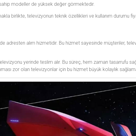
e sahip modeller de yüksek değer görmektedir.
makla birlikte, televizyonun teknik özellikleri ve kullanım durumu f
 de adresten alım hizmetidir. Bu hizmet sayesinde müşteriler, tel
elevizyonu yerinde teslim alır. Bu süreç, hem zaman tasarrufu sağl
nması zor olan televizyonlar için bu hizmet büyük kolaylık sağlam