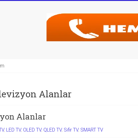
şim
levizyon Alanlar
zyon Alanlar
TV
,
LED TV
,
OLED TV
,
QLED TV
,
Sıfır TV
,
SMART TV