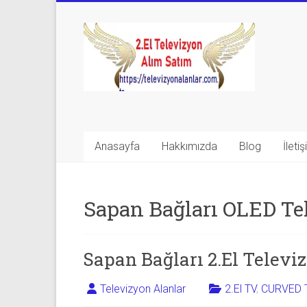
Skip
to
Televizyon
content
Alanlar
|
2.El
Televizyon
Anasayfa
Hakkımızda
Blog
İleti
Alanlar
|
Sapan Bağları OLED Te
TV
Alanlar
Sapan Bağları 2.El Televi
İkinci
Televizyon Alanlar
2.El TV
,
CURVED 
El