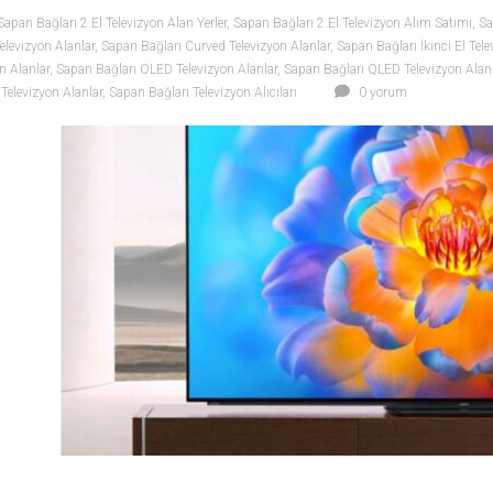
Sapan Bağları 2.El Televizyon Alan Yerler
,
Sapan Bağları 2.El Televizyon Alım Satımı
,
Sa
Televizyon Alanlar
,
Sapan Bağları Curved Televizyon Alanlar
,
Sapan Bağları İkinci El Tele
n Alanlar
,
Sapan Bağları OLED Televizyon Alanlar
,
Sapan Bağları QLED Televizyon Alan
Televizyon Alanlar
,
Sapan Bağları Televizyon Alıcıları
0 yorum