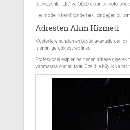
televizyonlar, LED ve OLED ekran teknolojisin
Her modelin kendi içinde farklı bir değeri bulun
Adresten Alım Hizmeti
Müşterilere sunulan en büyük avantajlardan biri
işlemini gerçekleştirebilirler.
Profesyonel ekipler, belirlenen adrese gelerek t
yapmasına olanak tanır. Özellikle büyük ve taşı