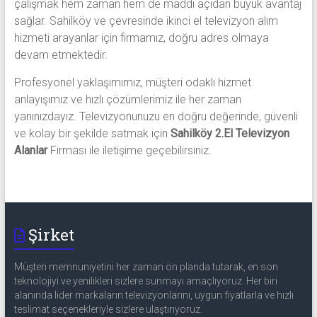
çalışmak hem zaman hem de maddi açıdan büyük avantaj
sağlar. Sahilköy ve çevresinde ikinci el televizyon alım
hizmeti arayanlar için firmamız, doğru adres olmaya
devam etmektedir.
Profesyonel yaklaşımımız, müşteri odaklı hizmet
anlayışımız ve hızlı çözümlerimiz ile her zaman
yanınızdayız. Televizyonunuzu en doğru değerinde, güvenli
ve kolay bir şekilde satmak için
Sahilköy 2.El Televizyon
Alanlar
Firması ile iletişime geçebilirsiniz.
Şirket
Müşteri memnuniyetini her zaman ön planda tutarak, en son
teknolojiyi ve yenilikleri sizlere sunmayı amaçlıyoruz. Her biri
alanında lider markaların televizyonlarını, uygun fiyatlarla ve hızlı
teslimat seçenekleriyle sizlere ulaştırıyoruz.