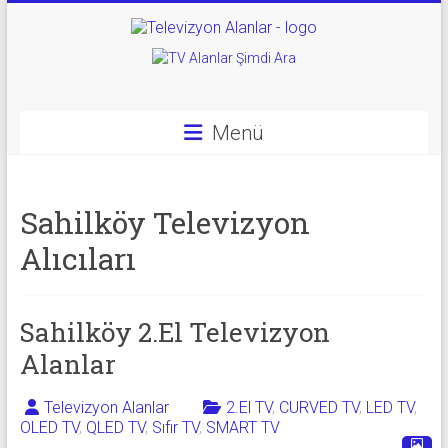
Skip
to
Televizyon
content
Alanlar
|
Menü
2.El
Televizyon
Sahilköy Televizyon
Alanlar
Alıcıları
|
TV
Sahilköy 2.El Televizyon
Alanlar
Alanlar
Televizyon Alanlar
2.El TV
,
CURVED TV
,
LED TV
,
İkinci
OLED TV
,
QLED TV
,
Sıfır TV
,
SMART TV
El