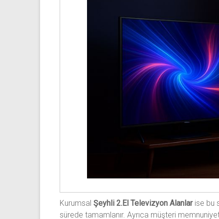
Kurumsal
Şeyhli 2.El Televizyon Alanlar
ise bu s
sürede tamamlanır. Ayrıca müşteri memnuniyetine