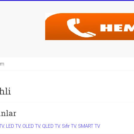
şim
hli
anlar
TV
,
LED TV
,
OLED TV
,
QLED TV
,
Sıfır TV
,
SMART TV