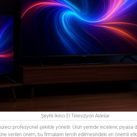
Şeyhli İkinci El Televizyon Alanlar
üreci profesyonel şekilde yönetir. Ürün yerinde incelenir, piyasa d
 verilen önem, bu firmaların tercih edilmesindeki en önemli etke