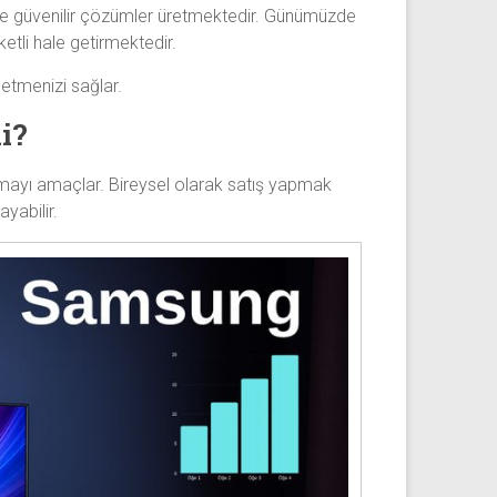
k ve güvenilir çözümler üretmektedir. Günümüzde
ketli hale getirmektedir.
 etmenizi sağlar.
i?
sunmayı amaçlar. Bireysel olarak satış yapmak
ayabilir.