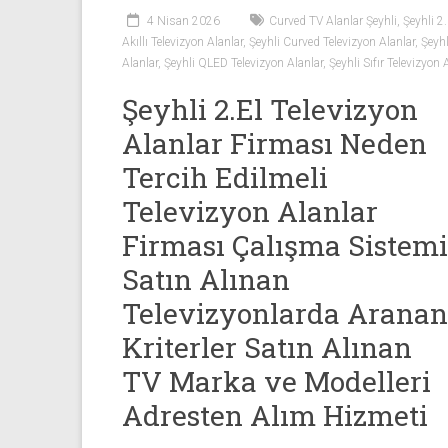
Sıfır
4 Nisan 2026
Curved TV Alanlar Şeyhli
,
Şeyhli 2.
Televizyon
Akıllı Televizyon Alanlar
,
Şeyhli Curved Televizyon Alanlar
,
Şeyhl
Alanlar ile
Alanlar
,
Şeyhli QLED Televizyon Alanlar
,
Şeyhli Sıfır Televizyon 
iletişim
Şeyhli 2.El Televizyon
kurarak
2.
Alanlar Firması Neden
el
Tercih Edilmeli
televizyonlarınızı
hemen
Televizyon Alanlar
bize
Firması Çalışma Sistemi
satarak
Satın Alınan
nakit
ödeme
Televizyonlarda Aranan
alabilirsiniz.
Kriterler Satın Alınan
TV
alanlar
TV Marka ve Modelleri
adresten
Adresten Alım Hizmeti
alım
yapıyor