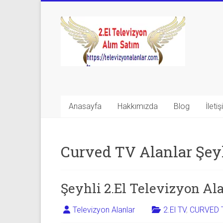
Skip
to
Televizyon
content
Alanlar
|
2.El
Televizyon
Anasayfa
Hakkımızda
Blog
İleti
Alanlar
|
Curved TV Alanlar Şey
TV
Alanlar
Şeyhli 2.El Televizyon Al
İkinci
Televizyon Alanlar
2.El TV
,
CURVED 
El