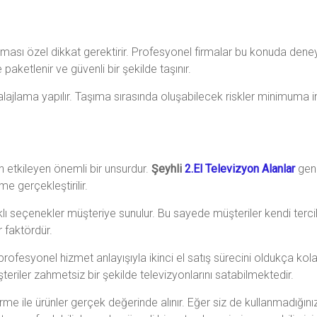
nması özel dikkat gerektirir. Profesyonel firmalar bu konuda deneyi
 paketlenir ve güvenli bir şekilde taşınır.
lajlama yapılır. Taşıma sırasında oluşabilecek riskler minimuma i
etkileyen önemli bir unsurdur.
Şeyhli
2.El Televizyon Alanlar
gene
 gerçekleştirilir.
ı seçenekler müşteriye sunulur. Bu sayede müşteriler kendi terci
r faktördür.
 ve profesyonel hizmet anlayışıyla ikinci el satış sürecini oldukça k
riler zahmetsiz bir şekilde televizyonlarını satabilmektedir.
dirme ile ürünler gerçek değerinde alınır. Eğer siz de kullanmadığın