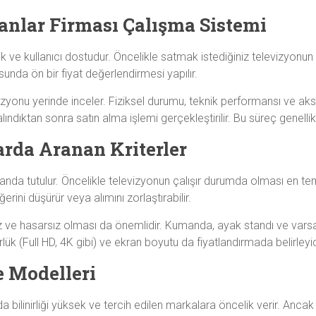
anlar Firması Çalışma Sistemi
ik ve kullanıcı dostudur. Öncelikle satmak istediğiniz televizyo
usunda ön bir fiyat değerlendirmesi yapılır.
izyonu yerinde inceler. Fiziksel durumu, teknik performansı ve akse
lındıktan sonra satın alma işlemi gerçekleştirilir. Bu süreç genelli
arda Aranan Kriterler
planda tutulur. Öncelikle televizyonun çalışır durumda olması en teme
rini düşürür veya alımını zorlaştırabilir.
iz ve hasarsız olması da önemlidir. Kumanda, ayak standı ve varsa
rlük (Full HD, 4K gibi) ve ekran boyutu da fiyatlandırmada belirleyic
e Modelleri
da bilinirliği yüksek ve tercih edilen markalara öncelik verir. Anc