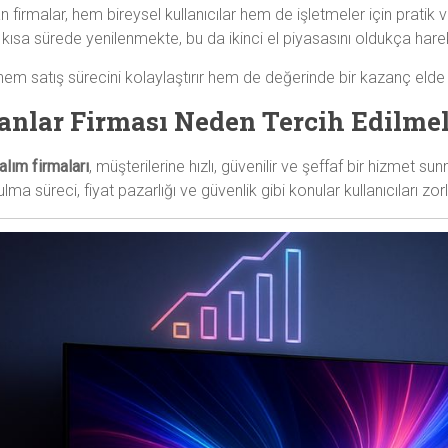
n firmalar, hem bireysel kullanıcılar hem de işletmeler için prati
lar kısa sürede yenilenmekte, bu da ikinci el piyasasını oldukça hare
hem satış sürecini kolaylaştırır hem de değerinde bir kazanç elde
lanlar Firması Neden Tercih Edilmel
alım firmaları
, müşterilerine hızlı, güvenilir ve şeffaf bir hizmet 
lma süreci, fiyat pazarlığı ve güvenlik gibi konular kullanıcıları zorl