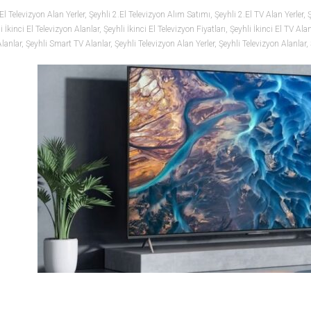
El Televizyon Alan Yerler
,
Şeyhli 2.El Televizyon Alım Satımı
,
Şeyhli 2.El TV Alan Yerler
,
Ş
i İkinci El Televizyon Alanlar
,
Şeyhli İkinci El Televizyon Fiyatları
,
Şeyhli İkinci El TV Alan
Alanlar
,
Şeyhli Smart TV Alanlar
,
Şeyhli Televizyon Alan Yerler
,
Şeyhli Televizyon Alanlar
,