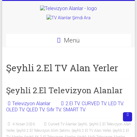
Skip
to
Televizyon
content
Alanlar
|
Menü
2.El
Televizyon
Şeyhli 2.El TV Alan Yerler
Alanlar
|
Şeyhli 2.El Televizyon Alanlar
TV
Televizyon Alanlar
2.El TV
,
CURVED TV
,
LED TV
,
OLED TV
,
QLED TV
,
Sıfır TV
,
SMART TV
Alanlar
4 Nisan 2026
Curved TV Alanlar Şeyhli
,
Şeyhli 2.El Televizyon Alan
İkinci
Yerler
,
Şeyhli 2.El Televizyon Alım Satımı
,
Şeyhli 2.El TV Alan Yerler
,
Şeyhli 2.El
El