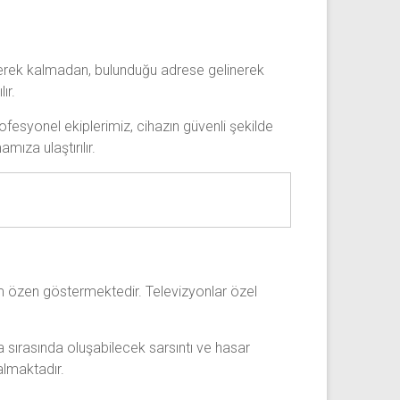
a gerek kalmadan, bulunduğu adrese gelinerek
ır.
rofesyonel ekiplerimiz, cihazın güvenli şekilde
ıza ulaştırılır.
um özen göstermektedir. Televizyonlar özel
 sırasında oluşabilecek sarsıntı ve hasar
 almaktadır.