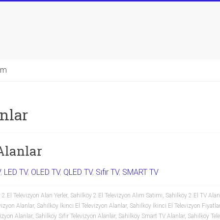
şim
nlar
Alanlar
V
,
LED TV
,
OLED TV
,
QLED TV
,
Sıfır TV
,
SMART TV
 2.El Televizyon Alan Yerler
,
Sahilköy 2.El Televizyon Alım Satımı
,
Sahilköy 2.El TV Alan 
vizyon Alanlar
,
Sahilköy İkinci El Televizyon Alanlar
,
Sahilköy İkinci El Televizyon Fiyatla
izyon Alanlar
,
Sahilköy Sıfır Televizyon Alanlar
,
Sahilköy Smart TV Alanlar
,
Sahilköy Tele