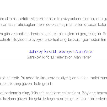
en alım hizmetidir. Müşterilerimizin televizyonlarını taşımaların
an tasarrufu sağlanır hem de olası taşıma riskleri ortadan kaldırıl
en gün ve saatte adresinize gelerek alım işlemini gerçekleştirir. P
ahiptir. Böylece televizyonunuz herhangi bir zarar görmeden firmam
Sahilköy İkinci El Televizyon Alan Yerler
en bir süreçtir. Bu nedenle firmamız, nakliye işlemlerinde maksim
elere karşı güvenli hale getirilir.
düzenlenmiş olup, ürünlerin sabitlenmesi sağlanır. Böylece taşıma
 cihazların güvenli bir şekilde taşınması için gerekli tüm önlemleri