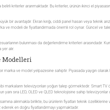
belirli kriterler aranmaktadır. Bu kriterler, ürünün ikinci el piyasa
yük bir avantajdır. Ekran kırığı, ciddi panel hasarı veya teknik arı
marka ve modeli de fiyatlandırmada önemli rol oynar. Güncel ve ta
suarlarının bulunması da değerlendirme kriterleri arasındadır. Kum
 yer alır.
 Modelleri
bir marka ve model yelpazesine sahiptir. Piyasada yaygın olarak 
gibi markaların televizyonları yoğun talep görmektedir. Smart TV 
n yanı sıra LED, OLED ve QLED teknolojisine sahip televizyonlar d
ına alınmakla birlikte, bu ürünlerin fiyatları teknik özelliklerin
iz ederek en doğru fiyatlandırmayı yapmaktadır.