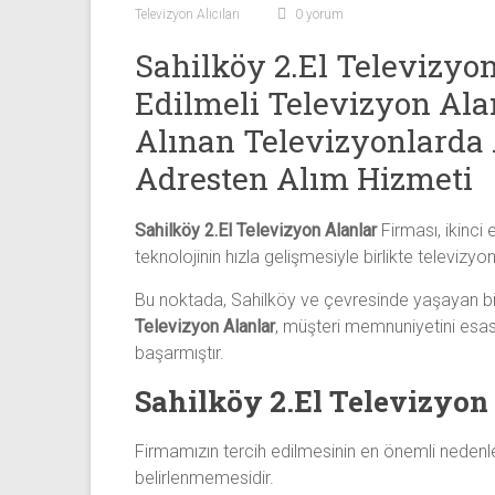
Sıfır
Televizyon Alıcıları
0 yorum
Televizyon
Sahilköy 2.El Televizyo
Alanlar ile
iletişim
Edilmeli Televizyon Ala
kurarak
Alınan Televizyonlarda 
2.
Adresten Alım Hizmeti
el
televizyonlarınızı
hemen
Sahilköy 2.El Televizyon Alanlar
Firması, ikinci 
bize
teknolojinin hızla gelişmesiyle birlikte televizy
satarak
Bu noktada, Sahilköy ve çevresinde yaşayan bire
nakit
Televizyon Alanlar
, müşteri memnuniyetini esas 
ödeme
başarmıştır.
alabilirsiniz.
TV
Sahilköy 2.El Televizyon
alanlar
adresten
Firmamızın tercih edilmesinin en önemli nedenleri
alım
belirlenmemesidir.
yapıyor