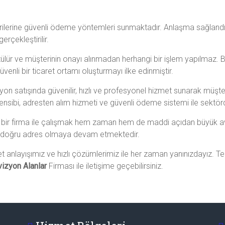
rilerine güvenli ödeme yöntemleri sunmaktadır. Anlaşma sağlandı
erçekleştirilir.
ür ve müşterinin onayı alınmadan herhangi bir işlem yapılmaz. Bu
venli bir ticaret ortamı oluşturmayı ilke edinmiştir.
vizyon satışında güvenilir, hızlı ve profesyonel hizmet sunarak müşteril
ensibi, adresten alım hizmeti ve güvenli ödeme sistemi ile sektör
r bir firma ile çalışmak hem zaman hem de maddi açıdan büyük ava
ız, doğru adres olmaya devam etmektedir.
t anlayışımız ve hızlı çözümlerimiz ile her zaman yanınızdayız. T
vizyon Alanlar
Firması ile iletişime geçebilirsiniz.