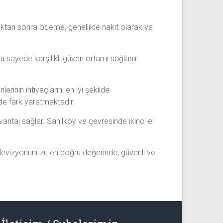
ktan sonra ödeme, genellikle nakit olarak ya
 sayede karşılıklı güven ortamı sağlanır.
erinin ihtiyaçlarını en iyi şekilde
de fark yaratmaktadır.
ntaj sağlar. Sahilköy ve çevresinde ikinci el
elevizyonunuzu en doğru değerinde, güvenli ve