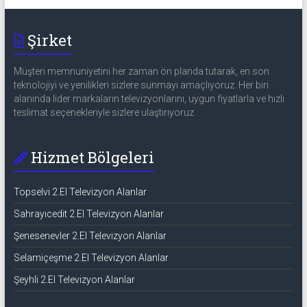
Şirket
Müşteri memnuniyetini her zaman ön planda tutarak, en son
teknolojiyi ve yenilikleri sizlere sunmayı amaçlıyoruz. Her biri
alanında lider markaların televizyonlarını, uygun fiyatlarla ve hızlı
teslimat seçenekleriyle sizlere ulaştırıyoruz.
Hizmet Bölgeleri
Topselvi 2.El Televizyon Alanlar
Sahrayıcedit 2.El Televizyon Alanlar
Şenesenevler 2.El Televizyon Alanlar
Selamiçeşme 2.El Televizyon Alanlar
Şeyhli 2.El Televizyon Alanlar