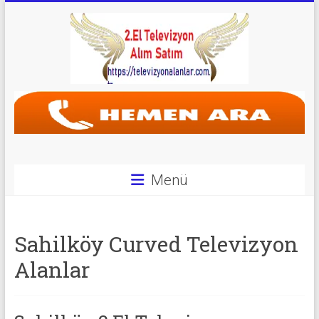
Skip
to
content
Televizyon
Alanlar
|
2.El
Menü
Televizyon
Alanlar
Sahilköy Curved Televizyon
|
Alanlar
TV