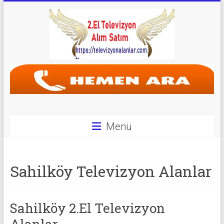
Skip
to
content
Televizyon
Alanlar
|
2.El
Menü
Televizyon
Alanlar
Sahilköy Televizyon Alanlar
|
TV
Sahilköy 2.El Televizyon
Alanlar