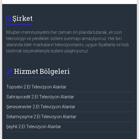
Şirket
Müşteri memnuniyetini her zaman ön planda tutarak, en son
teknolojiyi ve yenilikleri sizlere sunmayı amaçlıyoruz. Her biri
alanında lider markaların televizyonlarını, uygun fiyatlarla ve hızlı
teslimat seçenekleriyle sizlere ulaştırıyoruz.
Hizmet Bölgeleri
Topselvi 2.El Televizyon Alanlar
Sahrayıcedit 2.El Televizyon Alanlar
Şenesenevler 2.El Televizyon Alanlar
Selamiçeşme 2.El Televizyon Alanlar
Şeyhli 2.El Televizyon Alanlar