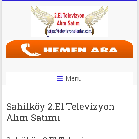
Skip
to
content
Televizyon
Alanlar
|
2.El
Menü
Televizyon
Alanlar
Sahilköy 2.El Televizyon
|
Alım Satımı
TV