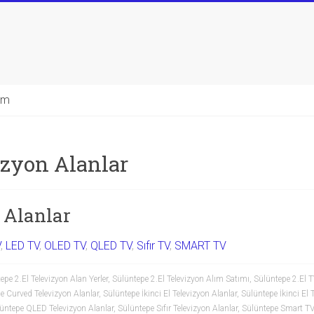
şim
izyon Alanlar
 Alanlar
V
,
LED TV
,
OLED TV
,
QLED TV
,
Sıfır TV
,
SMART TV
epe 2.El Televizyon Alan Yerler
,
Sülüntepe 2.El Televizyon Alım Satımı
,
Sülüntepe 2.El T
e Curved Televizyon Alanlar
,
Sülüntepe İkinci El Televizyon Alanlar
,
Sülüntepe İkinci El T
üntepe QLED Televizyon Alanlar
,
Sülüntepe Sıfır Televizyon Alanlar
,
Sülüntepe Smart TV