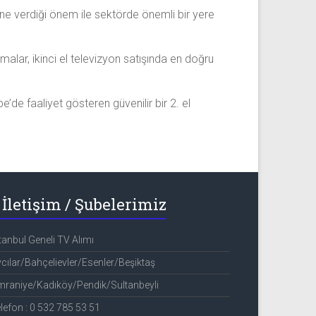
ine verdiği önem ile sektörde önemli bir yere
alar, ikinci el televizyon satışında en doğru
de faaliyet gösteren güvenilir bir 2. el
İletişim / Şubelerimiz
tanbul Geneli TV Alımı
cılar/Bahçelievler/Esenler/Beşiktaş
raniye/Kadıköy/Pendik/Sultanbeyli
lefon : 0 532 785 53 51