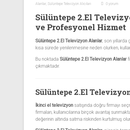
Sıfır
Alanlar
,
Sülüntepe Televizyon Alıcıları
0 yorum
Televizyon
Sülüntepe 2.El Televizy
Alanlar ile
iletişim
ve Profesyonel Hizmet
kurarak
2.
Sülüntepe 2.El Televizyon Alanlar
, son yıllarda
el
kısa sürede yenilenmesine neden olurken, kullanı
televizyonlarınızı
hemen
Bu noktada
Sülüntepe 2.El Televizyon Alanlar
f
bize
çıkmaktadır.
satarak
nakit
ödeme
Sülüntepe 2.El Televizyo
alabilirsiniz.
TV
İkinci el televizyon
satışında doğru firmayı seç
alanlar
firmaları, kullanıcılarına birçok avantaj sunmak
adresten
değerinin altında satma riskinden kurtulmuş olu
alım
yapıyor