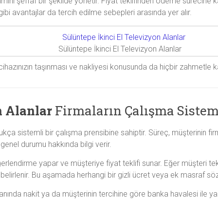
mını şeffaf bir şekilde yönetir. Fiyat teklifinden ödeme sürecine kad
i avantajlar da tercih edilme sebepleri arasında yer alır.
Sülüntepe İkinci El Televizyon Alanlar
cihazınızın taşınması ve nakliyesi konusunda da hiçbir zahmetle k
n Alanlar
Firmaların Çalışma Sistem
ukça sistemli bir çalışma prensibine sahiptir. Süreç, müşterinin fi
enel durumu hakkında bilgi verir.
eğerlendirme yapar ve müşteriye fiyat teklifi sunar. Eğer müşteri t
at belirlenir. Bu aşamada herhangi bir gizli ücret veya ek masraf sö
nda nakit ya da müşterinin tercihine göre banka havalesi ile yap