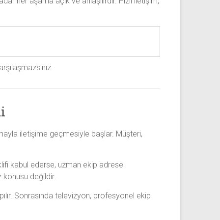
ar her aşama açık ve anlaşılırdır. Hızlı iletişim,
arşılaşmazsınız.
i
rmayla iletişime geçmesiyle başlar. Müşteri,
eklifi kabul ederse, uzman ekip adrese
z konusu değildir.
ılır. Sonrasında televizyon, profesyonel ekip