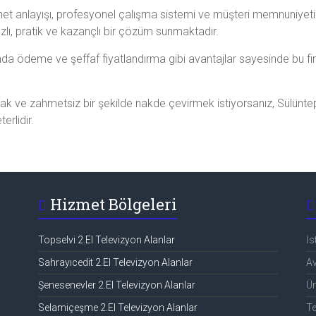
izmet anlayışı, profesyonel çalışma sistemi ve müşteri memnuniyet
hızlı, pratik ve kazançlı bir çözüm sunmaktadır.
da ödeme ve şeffaf fiyatlandırma gibi avantajlar sayesinde bu firm
k ve zahmetsiz bir şekilde nakde çevirmek istiyorsanız, Sülüntepe’
erlidir.
Hizmet Bölgeleri
,
Topselvi 2.El Televizyon Alanlar
İs
Sahrayıcedit 2.El Televizyon Alanlar
Av
Şenesenevler 2.El Televizyon Alanlar
Üm
Selamiçeşme 2.El Televizyon Alanlar
Te