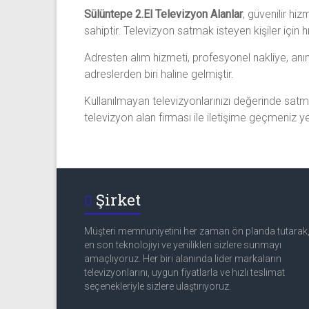
Sülüntepe 2.El Televizyon Alanlar
, güvenilir h
sahiptir. Televizyon satmak isteyen kişiler için 
Adresten alım hizmeti, profesyonel nakliye, anın
adreslerden biri haline gelmiştir.
Kullanılmayan televizyonlarınızı değerinde satma
televizyon alan firması ile iletişime geçmeniz yet
Şirket
Müşteri memnuniyetini her zaman ön planda tutarak
en son teknolojiyi ve yenilikleri sizlere sunmayı
amaçlıyoruz. Her biri alanında lider markaların
televizyonlarını, uygun fiyatlarla ve hızlı teslimat
seçenekleriyle sizlere ulaştırıyoruz.