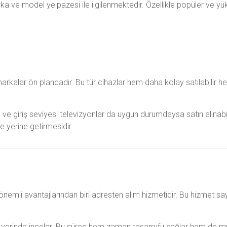
rka ve model yelpazesi ile ilgilenmektedir. Özellikle popüler ve yük
markalar ön plandadır. Bu tür cihazlar hem daha kolay satılabilir
 ve giriş seviyesi televizyonlar da uygun durumdaysa satın alınab
e yerine getirmesidir.
önemli avantajlarından biri adresten alım hizmetidir. Bu hizmet sa
 yerinde inceler. Bu süreç hem zaman tasarrufu sağlar hem de müşte