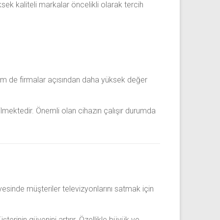
sek kaliteli markalar öncelikli olarak tercih
 hem de firmalar açısından daha yüksek değer
ilmektedir. Önemli olan cihazın çalışır durumda
yesinde müşteriler televizyonlarını satmak için
rinin güvenini artırır. Özellikle büyük ve