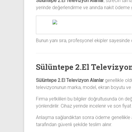
Sülüntepe 2.El Televizyon Alanlar
, sürecin tama
yerinde değerlendirme ve anında nakit ödeme gib
Bunun yanı sıra, profesyonel ekipler sayesinde 
Sülüntepe 2.El Televizyo
Sülüntepe 2.El Televizyon Alanlar
genellikle old
televizyonunun marka, model, ekran boyutu ve g
Firma yetkilileri bu bilgiler doğrultusunda ön d
yönlendirilir. Cihaz yerinde incelenir ve son fiy
Anlaşma sağlandıktan sonra ödeme genellikle anı
tarafından güvenli şekilde teslim alınır.