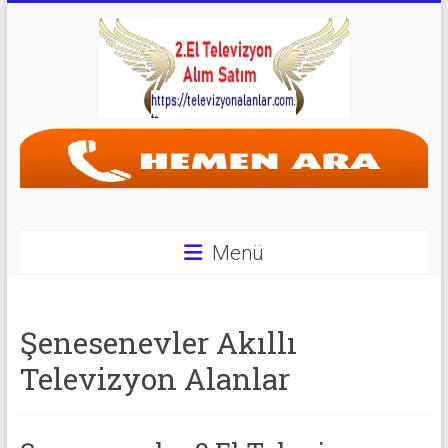
Skip
to
content
Televizyon
Alanlar
|
2.El
Menü
Televizyon
Alanlar
Şenesenevler Akıllı
|
Televizyon Alanlar
TV