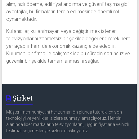
alım, hızlı ödeme, adil fiyatlandırma ve güvenli taşıma gibi
avantajlar, bu firmaların tercih edilmesinde önemli rol
oynamaktadır.
Kullanıcılar, kullanılmayan veya değiştirilmek istenen
televizyonlarını zahmetsiz bir şekilde değerlendirerek hem
yer açabilir hem de ekonomik kazanç elde edebilir.
Kurumsal bir firma ile çalışmak ise bu sürecin sorunsuz ve
güvenilir bir şekilde tamamlanmasını sağlar.
Şirket
Müşteri memnuniyetini her zaman ön planda tutarak, en son
teknolojiyi ve yenilikleri sizlere sunmayı amaçlıyoruz. Her biri
alanında lider markaların televizyonlarını, uygun fiyatlarla ve hızlı
teslimat seçenekleriyle sizlere ulaştırıyoruz.