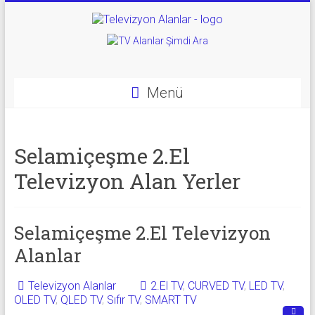
Skip
to
Televizyon
content
Alanlar
|
Menü
2.El
Televizyon
Selamiçeşme 2.El
Alanlar
Televizyon Alan Yerler
|
TV
Selamiçeşme 2.El Televizyon
Alanlar
Alanlar
Televizyon Alanlar
2.El TV
,
CURVED TV
,
LED TV
,
İkinci
OLED TV
,
QLED TV
,
Sıfır TV
,
SMART TV
El