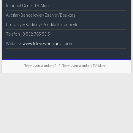
İstanbul Geneli TV Alımı
Avcılar/Bahçelievler/Esenler/Beşiktaş
Ümraniye/Kadıköy/Pendik/Sultanbeyli
Telefon : 0 532 785 53 51
Website:
www.televizyonalanlar.com.tr
Televizyon Alanlar | 2. El Televizyon Alanlar | TV Alanlar