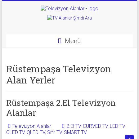
Skip
to
Televizyon
content
Alanlar
|
Menü
2.El
Televizyon
Rüstempaşa Televizyon
Alanlar
Alan Yerler
|
TV
Rüstempaşa 2.El Televizyon
Alanlar
Alanlar
Televizyon Alanlar
2.El TV
,
CURVED TV
,
LED TV
,
İkinci
OLED TV
,
QLED TV
,
Sıfır TV
,
SMART TV
El