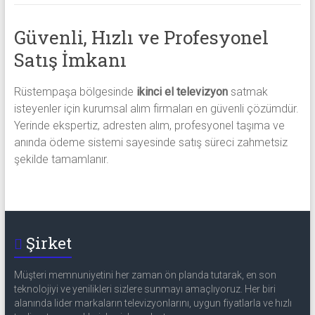
Güvenli, Hızlı ve Profesyonel
Satış İmkanı
Rüstempaşa bölgesinde
ikinci el televizyon
satmak
isteyenler için kurumsal alım firmaları en güvenli çözümdür.
Yerinde ekspertiz, adresten alım, profesyonel taşıma ve
anında ödeme sistemi sayesinde satış süreci zahmetsiz
şekilde tamamlanır.
Şirket
Müşteri memnuniyetini her zaman ön planda tutarak, en son
teknolojiyi ve yenilikleri sizlere sunmayı amaçlıyoruz. Her biri
alanında lider markaların televizyonlarını, uygun fiyatlarla ve hızlı