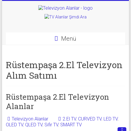
Skip
to
Televizyon
content
Alanlar
|
Menü
2.El
Televizyon
Rüstempaşa 2.El Televizyon
Alanlar
Alım Satımı
|
TV
Rüstempaşa 2.El Televizyon
Alanlar
Alanlar
Televizyon Alanlar
2.El TV
,
CURVED TV
,
LED TV
,
İkinci
OLED TV
,
QLED TV
,
Sıfır TV
,
SMART TV
El