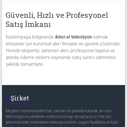
Güvenli, Hızlı ve Profesyonel
Satış İmkanı
Rüstempaşa bölgesinde
ikinci el televizyon
satmak
isteyenler için kurumsal alım firmaları en güvenli çözümdür.
Yerinde ekspertiz, adresten alım, profesyonel taşıma ve
anında ödeme sistemi sayesinde satış süreci zahmetsiz
şekilde tamamlanır.
Şirket
Müşteri memnuniyetini her zaman ön planda tutarak, en son
teknolojiyi ve yenilikleri sizlere sunmayı amaçlıyoruz. Her biri
alanında lider markaların televizyonlarını, uygun fiyatlarla ve hızlı