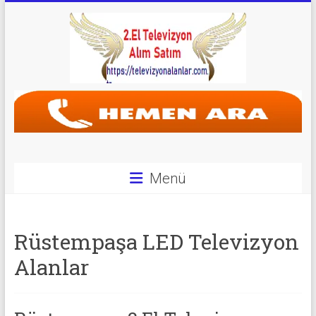
Skip
to
content
Televizyon
Alanlar
|
2.El
Menü
Televizyon
Alanlar
Rüstempaşa LED Televizyon
|
Alanlar
TV