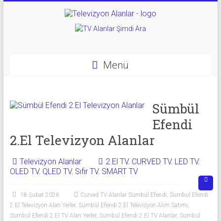
Skip
to
Televizyon
content
Alanlar
|
Menü
2.El
Televizyon
Sümbül
Efendi
Alanlar
2.El Televizyon Alanlar
|
TV
Televizyon Alanlar
2.El TV
,
CURVED TV
,
LED TV
,
OLED TV
,
QLED TV
,
Sıfır TV
,
SMART TV
Alanlar
18 Şubat 2026
Curved TV Alanlar Sümbül Efendi
,
Sümbül Efendi
İkinci
2.El Televizyon Alan Yerler
,
Sümbül Efendi 2.El Televizyon Alım Satımı
,
El
Sümbül Efendi 2.El TV Alan Yerler
,
Sümbül Efendi 2.El TV Alanlar
,
Sümbül