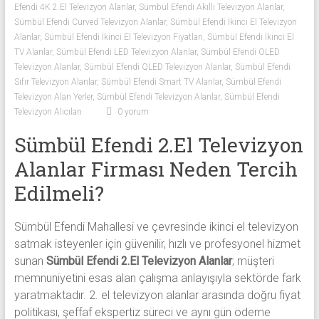
Efendi 4K 2.El Televizyon Alanlar
,
Sümbül Efendi Akıllı Televizyon Alanlar
,
Sıfır
Sümbül Efendi Curved Televizyon Alanlar
,
Sümbül Efendi İkinci El Televizyon
Televizyon
Alanlar
,
Sümbül Efendi İkinci El Televizyon Fiyatları
,
Sümbül Efendi İkinci El
Alanlar ile
TV Alanlar
,
Sümbül Efendi LED Televizyon Alanlar
,
Sümbül Efendi OLED
iletişim
Televizyon Alanlar
,
Sümbül Efendi QLED Televizyon Alanlar
,
Sümbül Efendi
kurarak
Sıfır Televizyon Alanlar
,
Sümbül Efendi Smart TV Alanlar
,
Sümbül Efendi
2.
Televizyon Alan Yerler
,
Sümbül Efendi Televizyon Alanlar
,
Sümbül Efendi
el
Televizyon Alıcıları
0 yorum
televizyonlarınızı
Sümbül Efendi 2.El Televizyon
hemen
Alanlar Firması Neden Tercih
bize
satarak
Edilmeli?
nakit
ödeme
Sümbül Efendi Mahallesi
ve çevresinde ikinci el televizyon
alabilirsiniz.
satmak isteyenler için güvenilir, hızlı ve profesyonel hizmet
TV
sunan
Sümbül Efendi 2.El Televizyon Alanlar
; müşteri
alanlar
memnuniyetini esas alan çalışma anlayışıyla sektörde fark
adresten
yaratmaktadır. 2. el televizyon alanlar arasında doğru fiyat
alım
politikası, şeffaf ekspertiz süreci ve aynı gün ödeme
yapıyor