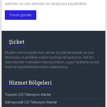
adresim ve site adresim bu tarayıcıya kaydedilsin.
Şirket
Müşteri memnuniyetini her zaman ön planda tutarak, en son
teknolojiyi ve yenilikleri sizlere sunmayı amaçlıyoruz. Her biri
alanında lider markaların televizyonlarını, uygun fiyatlarla ve hızlı
teslimat seçenekleriyle sizlere ulaştırıyoruz.
Hizmet Bölgeleri
Topselvi 2.El Televizyon Alanlar
Sahrayıcedit 2.El Televizyon Alanlar