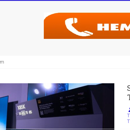
şim
T
T