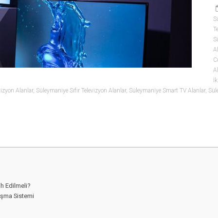
S
T
S
A
C
A
İk
izyon Alanlar
,
Süleymaniye Sıfır Televizyon Alanlar
,
Süleymaniye Smart TV Alanlar
,
Sül
ih Edilmeli?
lışma Sistemi