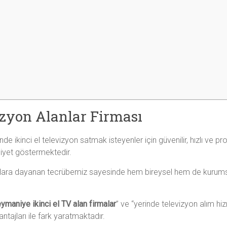
izyon Alanlar Firması
de ikinci el televizyon satmak isteyenler için güvenilir, hızlı ve
liyet göstermektedir.
lara dayanan tecrübemiz sayesinde hem bireysel hem de kurumsal 
ymaniye ikinci el TV alan firmalar
” ve “yerinde televizyon alım hi
tajları ile fark yaratmaktadır.