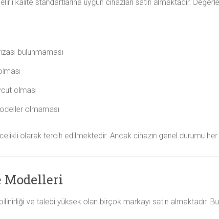
lirli kalite standartlarına uygun cihazları satın almaktadır. Değerl
arızası bulunmaması
 olması
vcut olması
odeller olmaması
likli olarak tercih edilmektedir. Ancak cihazın genel durumu her 
 Modelleri
bilinirliği ve talebi yüksek olan birçok markayı satın almaktadır. Bu