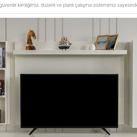
üvenilir kimliğimiz, düzenli ve planlı çalışma sistemimiz sayesinde