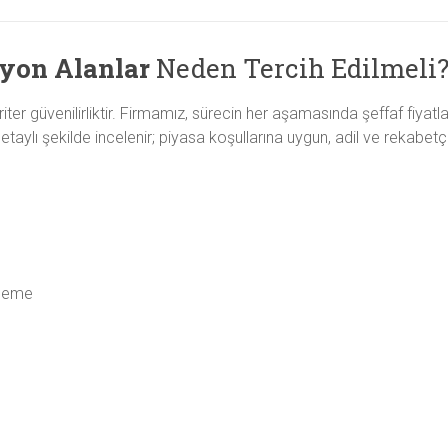
zyon Alanlar
Neden Tercih Edilmeli
ter güvenilirliktir. Firmamız, sürecin her aşamasında şeffaf fiyatl
ı şekilde incelenir; piyasa koşullarına uygun, adil ve rekabetçi bir
ödeme