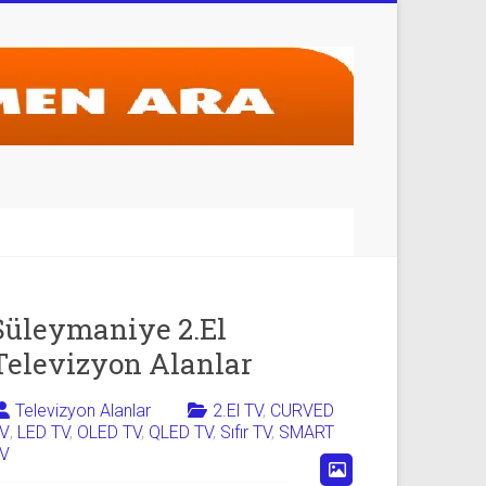
Süleymaniye 2.El
Televizyon Alanlar
Televizyon Alanlar
2.El TV
,
CURVED
V
,
LED TV
,
OLED TV
,
QLED TV
,
Sıfır TV
,
SMART
V