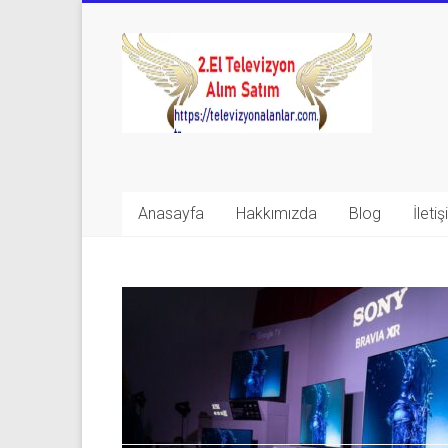
Skip
to
Televizyon
content
Alanlar
|
2.El
Televizyon
Anasayfa
Hakkımızda
Blog
İleti
Alanlar
|
TV
Alanlar
İkinci
El