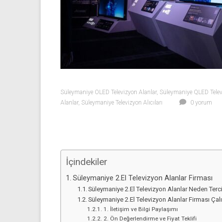
Sıfır
Televizyon
Alanlar ile
iletişim
kurarak
2.
el
televizyonlarınızı
Süleymaniye OLED Televizyon Alanlar
,
Süleymaniye QLED Telev
hemen
Alanlar
,
Süleymaniye Televizyon Alıcıları
0 yorum
bize
satarak
nakit
ödeme
alabilirsiniz.
İçindekiler
TV
Süleymaniye 2.El Televizyon Alanlar Firması
alanlar
Süleymaniye 2.El Televizyon Alanlar Neden Terc
adresten
Süleymaniye 2.El Televizyon Alanlar Firması Ça
alım
1. İletişim ve Bilgi Paylaşımı
yapıyor
2. Ön Değerlendirme ve Fiyat Teklifi