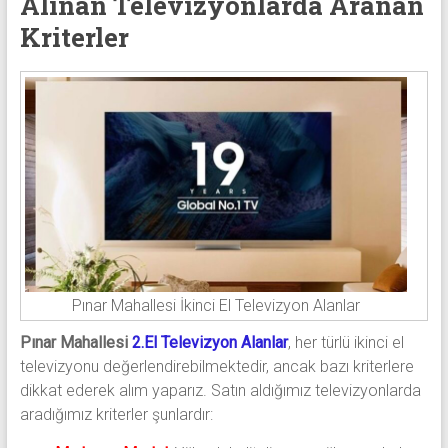
Alınan Televizyonlarda Aranan
Kriterler
Pınar Mahallesi İkinci El Televizyon Alanlar
Pınar Mahallesi
2.El Televizyon Alanlar
, her türlü ikinci el
televizyonu değerlendirebilmektedir, ancak bazı kriterlere
dikkat ederek alım yaparız. Satın aldığımız televizyonlarda
aradığımız kriterler şunlardır: