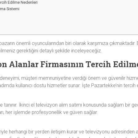
ercih Edilme Nedenleri
ışma Sistemi
pazarın önemli oyuncularından biri olarak karşımıza çıkmaktadır.
ilmeniz gerektiğini detaylı şekilde inceleyeceğiz.
on Alanlar Firmasının Tercih Edilm
 deneyimi, müşteri memnuniyetine verdiği önem ve güvenilir hizme
ımda kullanıcı dostu hizmetler sunar. İşte Pazartekke’nin tercih 
 tanınır. İkinci el televizyon alım satımı konusunda sağlam bir geçm
rı, her işlemde profesyonellik ve güven sağlar.
le herhangi bir yerden iletişim kurar ve televizyonu adresinden alır