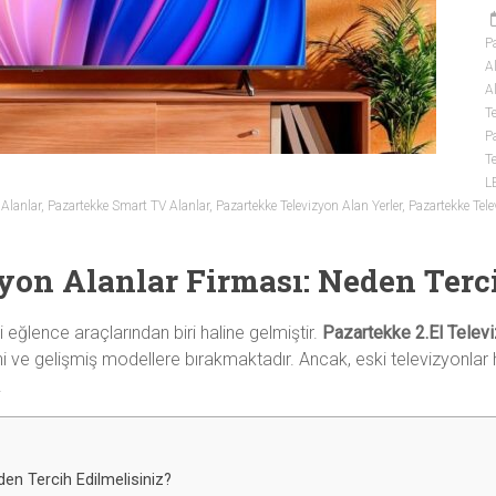
P
A
A
T
Pa
Te
L
 Alanlar
,
Pazartekke Smart TV Alanlar
,
Pazartekke Televizyon Alan Yerler
,
Pazartekke Tele
yon Alanlar Firması: Neden Terc
ğlence araçlarından biri haline gelmiştir.
Pazartekke 2.El Telev
eni ve gelişmiş modellere bırakmaktadır. Ancak, eski televizyonlar 
.
den Tercih Edilmelisiniz?