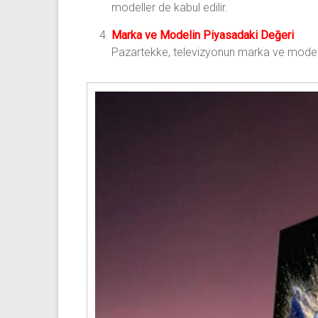
modeller de kabul edilir.
Marka ve Modelin Piyasadaki Değeri
Pazartekke, televizyonun marka ve modelini