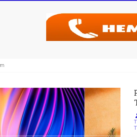
şim
T
T