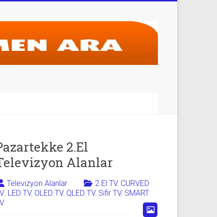
Pazartekke 2.El
Televizyon Alanlar
Televizyon Alanlar
2.El TV
,
CURVED
V
,
LED TV
,
OLED TV
,
QLED TV
,
Sıfır TV
,
SMART
V