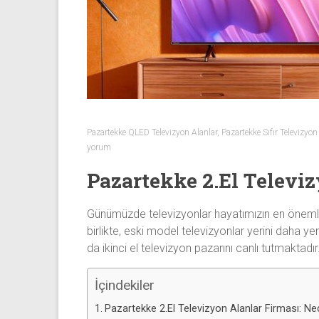
Sıfır
Televizyon
Alanlar ile
iletişim
kurarak
2.
el
televizyonlarınızı
Pazartekke QLED Televizyon Alanlar
,
Pazartekke Sıfır Televizyon
hemen
yorum
bize
Pazartekke 2.El Televiz
satarak
nakit
ödeme
Günümüzde televizyonlar hayatımızın en önemli e
alabilirsiniz.
birlikte, eski model televizyonlar yerini daha y
TV
da ikinci el televizyon pazarını canlı tutmaktadır
alanlar
adresten
İçindekiler
alım
Pazartekke 2.El Televizyon Alanlar Firması: Ne
yapıyor