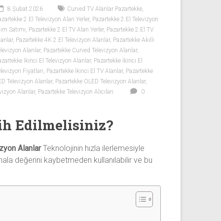
8 Şubat 2026
Curved TV Alanlar Pazartekke
,
azartekke 2.El Televizyon Alan Yerler
,
Pazartekke 2.El Televizyon
lım Satımı
,
Pazartekke 2.El TV Alan Yerler
,
Pazartekke 2.El TV
lanlar
,
Pazartekke 4K 2.El Televizyon Alanlar
,
Pazartekke Akıllı
elevizyon Alanlar
,
Pazartekke Curved Televizyon Alanlar
,
zartekke İkinci El Televizyon Alanlar
,
Pazartekke İkinci El
levizyon Fiyatları
,
Pazartekke İkinci El TV Alanlar
,
Pazartekke
ED Televizyon Alanlar
,
Pazartekke OLED Televizyon Alanlar
,
vizyon Alanlar
,
Pazartekke Televizyon Alıcıları
0
ih Edilmelisiniz?
izyon Alanlar
Teknolojinin hızla ilerlemesiyle
hala değerini kaybetmeden kullanılabilir ve bu