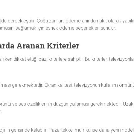
ilde gerçekleştirir. Çoğu zaman, ödeme anında nakit olarak yapılır
amasını sağlamak için esnek ödeme seçenekleri sunulur.
arda Aranan Kriterler
alırken dikkat ettiği bazı kriterlere sahiptir. Bu kriterler, televizyonl
lması gerekmektedir. Ekran kalitesi, televizyonun kullanım ömrünü
görüntü ve ses özelliklerinin düzgün çalışması gerekmektedir. Uzak
.
nolojinin gerisinde kalabilir. Pazartekke, mümkünse daha yeni model