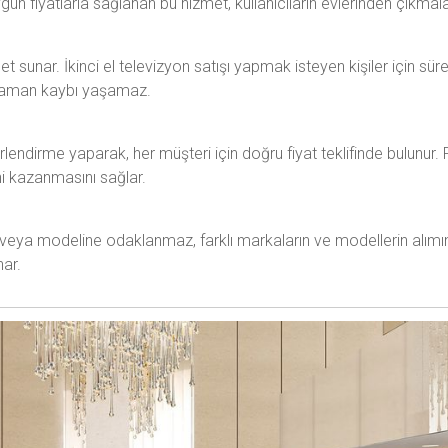
ygun fiyatlarla sağlanan bu hizmet, kullanıcıların evlerinden çıkm
met sunar. İkinci el televizyon satışı yapmak isteyen kişiler için süre
ı zaman kaybı yaşamaz.
ğerlendirme yaparak, her müşteri için doğru fiyat teklifinde bulun
ni kazanmasını sağlar.
 veya modeline odaklanmaz, farklı markaların ve modellerin alımını
nar.