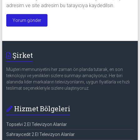
adresim ve site adresim bu tarayıcıya kaydedilsin.
Şirket
Müşteri memnuniyetini her zaman ön planda tutarak, en son
teknolojiyi ve yenilikleri sizlere sunmayı amaçlıyoruz. Her biri
alanında lider markaların televizyonlarını, uygun fiyatlarla ve hızlı
teslimat seçenekleriyle sizlere ulaştırıyoruz.
Hizmet Bölgeleri
Topselvi 2.El Televizyon Alanlar
Sahrayıcedit 2.El Televizyon Alanlar