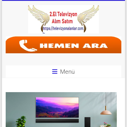
Skip
to
content
Televizyon
Alanlar
|
2.El
Menü
Televizyon
Alanlar
|
TV