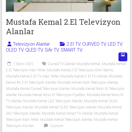
Alanlar
İkinci
Mustafa Kemal 2.El Televizyon
El
Sıfır
Alanlar
Televizyon
Alanlar ile
Televizyon Alanlar
2.El TV
,
CURVED TV
,
LED TV
,
iletişim
OLED TV
,
QLED TV
,
Sıfır TV
,
SMART TV
kurarak
2.
7 Ekim 2025
Curved TV Alanlar Mustafa Kemal
,
Mustafa Kemal
el
2.El Televizyon Alan Yerler
,
Mustafa Kemal 2.El Televizyon Alım Satımı
,
Mustafa Kemal 2.El TV Alan Yerler
,
Mustafa Kemal 2.El TV Alanlar
,
Mustafa
televizyonlarınızı
Kemal 4K 2.El Televizyon Alanlar
,
Mustafa Kemal Akıllı Televizyon Alanlar
,
hemen
Mustafa Kemal Curved Televizyon Alanlar
,
Mustafa Kemal İkinci El Televizyon
bize
Alanlar
,
Mustafa Kemal İkinci El Televizyon Fiyatları
,
Mustafa Kemal İkinci El
satarak
TV Alanlar
,
Mustafa Kemal LED Televizyon Alanlar
,
Mustafa Kemal OLED
nakit
Televizyon Alanlar
,
Mustafa Kemal QLED Televizyon Alanlar
,
Mustafa Kemal
ödeme
Sıfır Televizyon Alanlar
,
Mustafa Kemal Smart TV Alanlar
,
Mustafa Kemal
alabilirsiniz.
Televizyon Alan Yerler
,
Mustafa Kemal Televizyon Alanlar
,
Mustafa Kemal
Televizyon Alıcıları
0 yorum
TV