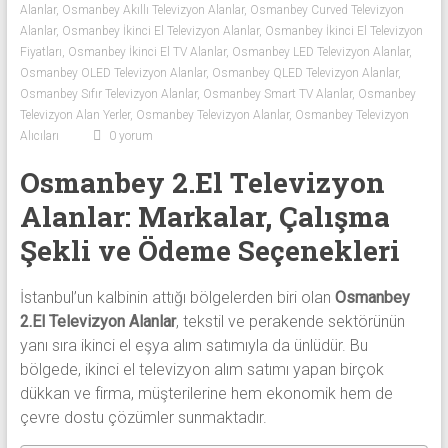
Alanlar
,
Osmanbey Akıllı Televizyon Alanlar
,
Osmanbey Curved Televizyon
Sıfır
Alanlar
,
Osmanbey İkinci El Televizyon Alanlar
,
Osmanbey İkinci El Televizyon
Televizyon
Fiyatları
,
Osmanbey İkinci El TV Alanlar
,
Osmanbey LED Televizyon Alanlar
,
Alanlar ile
Osmanbey OLED Televizyon Alanlar
,
Osmanbey QLED Televizyon Alanlar
,
iletişim
Osmanbey Sıfır Televizyon Alanlar
,
Osmanbey Smart TV Alanlar
,
Osmanbey
kurarak
Televizyon Alan Yerler
,
Osmanbey Televizyon Alanlar
,
Osmanbey Televizyon
2.
Alıcıları
0 yorum
el
Osmanbey 2.El Televizyon
televizyonlarınızı
hemen
Alanlar: Markalar, Çalışma
bize
Şekli ve Ödeme Seçenekleri
satarak
nakit
İstanbul’un kalbinin attığı bölgelerden biri olan
Osmanbey
ödeme
2.El Televizyon Alanlar
, tekstil ve perakende sektörünün
alabilirsiniz.
yanı sıra ikinci el eşya alım satımıyla da ünlüdür. Bu
TV
bölgede, ikinci el televizyon alım satımı yapan birçok
alanlar
dükkan ve firma, müşterilerine hem ekonomik hem de
adresten
çevre dostu çözümler sunmaktadır.
alım
yapıyor