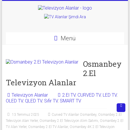
Skip
to
Televizyon
content
Alanlar
|
Menü
2.El
Televizyon
Osmanbey
2.El
Alanlar
Televizyon Alanlar
|
TV
Televizyon Alanlar
2.El TV
,
CURVED TV
,
LED TV
,
OLED TV
,
QLED TV
,
Sıfır TV
,
SMART TV
Alanlar
13 Temmuz 2025
Curved TV Alanlar Osmanbey
,
Osmanbey 2.El
İkinci
Televizyon Alan Yerler
,
Osmanbey 2.El Televizyon Alım Satımı
,
Osmanbey 2.El
El
TV Alan Yerler
,
Osmanbey 2.El TV Alanlar
,
Osmanbey 4K 2.El Televizyon