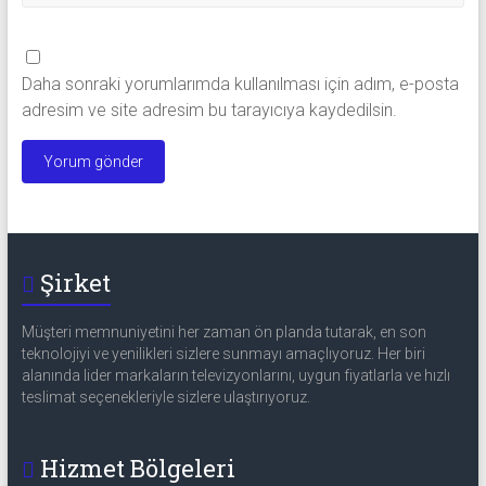
Daha sonraki yorumlarımda kullanılması için adım, e-posta
adresim ve site adresim bu tarayıcıya kaydedilsin.
Şirket
Müşteri memnuniyetini her zaman ön planda tutarak, en son
teknolojiyi ve yenilikleri sizlere sunmayı amaçlıyoruz. Her biri
alanında lider markaların televizyonlarını, uygun fiyatlarla ve hızlı
teslimat seçenekleriyle sizlere ulaştırıyoruz.
Hizmet Bölgeleri