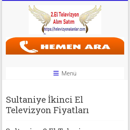
Skip
to
content
Televizyon
Alanlar
|
2.El
Menü
Televizyon
Alanlar
Sultaniye İkinci El
|
Televizyon Fiyatları
TV