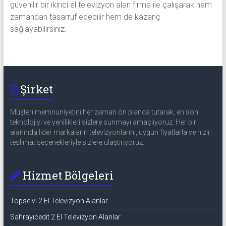
güvenilir bir ikinci el televizyon alan firma ile çalışarak hem
zamandan tasarruf edebilir hem de kazanç
sağlayabilirsiniz.
Şirket
Müşteri memnuniyetini her zaman ön planda tutarak, en son
teknolojiyi ve yenilikleri sizlere sunmayı amaçlıyoruz. Her biri
alanında lider markaların televizyonlarını, uygun fiyatlarla ve hızlı
teslimat seçenekleriyle sizlere ulaştırıyoruz.
Hizmet Bölgeleri
Topselvi 2.El Televizyon Alanlar
Sahrayıcedit 2.El Televizyon Alanlar