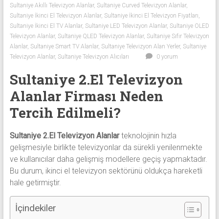
Sultaniye Akıllı Televizyon Alanlar
,
Sultaniye Curved Televizyon Alanlar
,
Sıfır
Sultaniye İkinci El Televizyon Alanlar
,
Sultaniye İkinci El Televizyon Fiyatları
,
Televizyon
Sultaniye İkinci El TV Alanlar
,
Sultaniye LED Televizyon Alanlar
,
Sultaniye OLED
Alanlar ile
Televizyon Alanlar
,
Sultaniye QLED Televizyon Alanlar
,
Sultaniye Sıfır Televizyon
iletişim
Alanlar
,
Sultaniye Smart TV Alanlar
,
Sultaniye Televizyon Alan Yerler
,
Sultaniye
kurarak
Televizyon Alanlar
,
Sultaniye Televizyon Alıcıları
0 yorum
2.
Sultaniye 2.El Televizyon
el
televizyonlarınızı
Alanlar Firması Neden
hemen
Tercih Edilmeli?
bize
satarak
Sultaniye 2.El Televizyon Alanlar
teknolojinin hızla
nakit
gelişmesiyle birlikte televizyonlar da sürekli yenilenmekte
ödeme
ve kullanıcılar daha gelişmiş modellere geçiş yapmaktadır.
alabilirsiniz.
Bu durum, ikinci el televizyon sektörünü oldukça hareketli
TV
hale getirmiştir.
alanlar
adresten
alım
İçindekiler
yapıyor