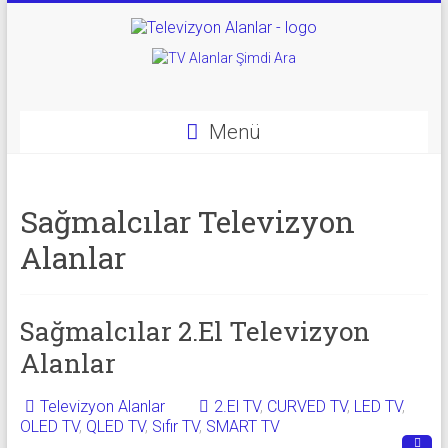
Skip
to
Televizyon
content
Alanlar
|
Menü
2.El
Televizyon
Sağmalcılar Televizyon
Alanlar
Alanlar
|
TV
Sağmalcılar 2.El Televizyon
Alanlar
Alanlar
Televizyon Alanlar
2.El TV
,
CURVED TV
,
LED TV
,
İkinci
OLED TV
,
QLED TV
,
Sıfır TV
,
SMART TV
El