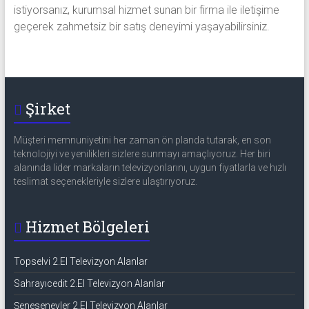
istiyorsanız, kurumsal hizmet sunan bir firma ile iletişime
geçerek zahmetsiz bir satış deneyimi yaşayabilirsiniz.
Şirket
Müşteri memnuniyetini her zaman ön planda tutarak, en son
teknolojiyi ve yenilikleri sizlere sunmayı amaçlıyoruz. Her biri
alanında lider markaların televizyonlarını, uygun fiyatlarla ve hızlı
teslimat seçenekleriyle sizlere ulaştırıyoruz.
Hizmet Bölgeleri
Topselvi 2.El Televizyon Alanlar
Sahrayıcedit 2.El Televizyon Alanlar
Şenesenevler 2.El Televizyon Alanlar