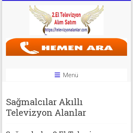
Skip
to
content
Televizyon
Alanlar
|
2.El
Menü
Televizyon
Alanlar
Sağmalcılar Akıllı
|
Televizyon Alanlar
TV