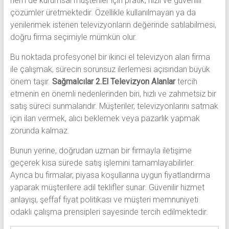
hem de kurumsal müşteriler için pratik, hızlı ve güvenilir
çözümler üretmektedir. Özellikle kullanılmayan ya da
yenilenmek istenen televizyonların değerinde satılabilmesi,
doğru firma seçimiyle mümkün olur.
Bu noktada profesyonel bir ikinci el televizyon alan firma
ile çalışmak, sürecin sorunsuz ilerlemesi açısından büyük
önem taşır.
Sağmalcılar 2.El Televizyon Alanlar
tercih
etmenin en önemli nedenlerinden biri, hızlı ve zahmetsiz bir
satış süreci sunmalarıdır. Müşteriler, televizyonlarını satmak
için ilan vermek, alıcı beklemek veya pazarlık yapmak
zorunda kalmaz.
Bunun yerine, doğrudan uzman bir firmayla iletişime
geçerek kısa sürede satış işlemini tamamlayabilirler.
Ayrıca bu firmalar, piyasa koşullarına uygun fiyatlandırma
yaparak müşterilere adil teklifler sunar. Güvenilir hizmet
anlayışı, şeffaf fiyat politikası ve müşteri memnuniyeti
odaklı çalışma prensipleri sayesinde tercih edilmektedir.