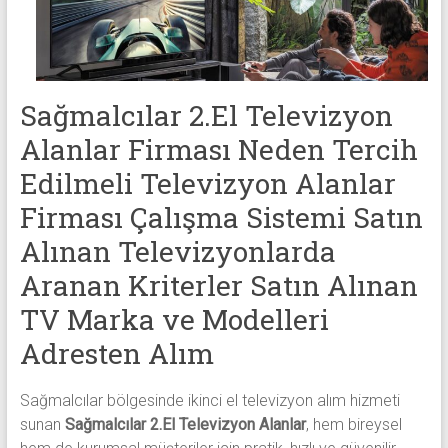
alanlar
adresten
alım
yapıyor
Sağmalcılar 2.El Televizyon
Alanlar Firması Neden Tercih
Edilmeli Televizyon Alanlar
Firması Çalışma Sistemi Satın
Alınan Televizyonlarda
Aranan Kriterler Satın Alınan
TV Marka ve Modelleri
Adresten Alım
Sağmalcılar bölgesinde ikinci el televizyon alım hizmeti
sunan
Sağmalcılar 2.El Televizyon Alanlar
, hem bireysel