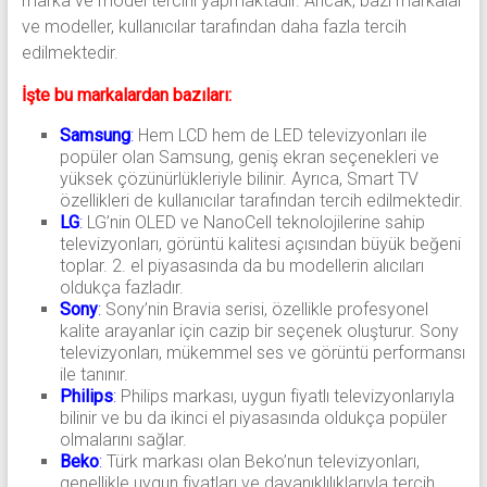
marka ve model tercihi yapmaktadır. Ancak, bazı markalar
ve modeller, kullanıcılar tarafından daha fazla tercih
edilmektedir.
İşte bu markalardan bazıları:
Samsung
:
Hem LCD hem de LED televizyonları ile
popüler olan Samsung, geniş ekran seçenekleri ve
yüksek çözünürlükleriyle bilinir. Ayrıca, Smart TV
özellikleri de kullanıcılar tarafından tercih edilmektedir.
LG
:
LG’nin OLED ve NanoCell teknolojilerine sahip
televizyonları, görüntü kalitesi açısından büyük beğeni
toplar. 2. el piyasasında da bu modellerin alıcıları
oldukça fazladır.
Sony
:
Sony’nin Bravia serisi, özellikle profesyonel
kalite arayanlar için cazip bir seçenek oluşturur. Sony
televizyonları, mükemmel ses ve görüntü performansı
ile tanınır.
Philips
:
Philips markası, uygun fiyatlı televizyonlarıyla
bilinir ve bu da ikinci el piyasasında oldukça popüler
olmalarını sağlar.
Beko
:
Türk markası olan Beko’nun televizyonları,
genellikle uygun fiyatları ve dayanıklılıklarıyla tercih