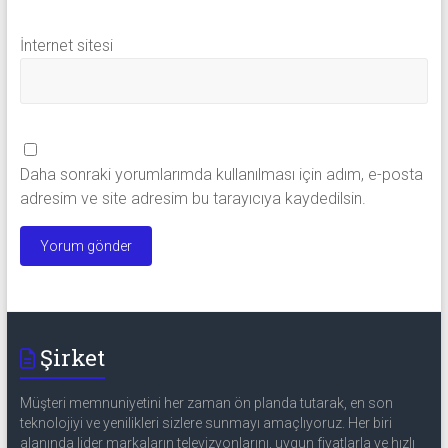
İnternet sitesi
Daha sonraki yorumlarımda kullanılması için adım, e-posta
adresim ve site adresim bu tarayıcıya kaydedilsin.
Şirket
Müşteri memnuniyetini her zaman ön planda tutarak, en son
teknolojiyi ve yenilikleri sizlere sunmayı amaçlıyoruz. Her biri
alanında lider markaların televizyonlarını, uygun fiyatlarla ve hızlı