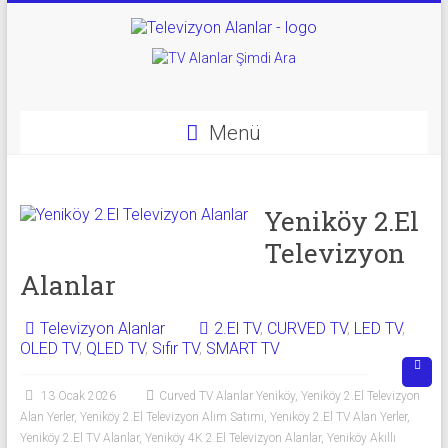
Skip
to
Televizyon
content
Alanlar
|
Menü
2.El
Televizyon
Yeniköy 2.El
Alanlar
Televizyon
Alanlar
|
TV
Televizyon Alanlar
2.El TV
,
CURVED TV
,
LED TV
,
OLED TV
,
QLED TV
,
Sıfır TV
,
SMART TV
Alanlar
13 Ocak 2026
Curved TV Alanlar Yeniköy
,
Yeniköy 2.El Televizyon
İkinci
Alan Yerler
,
Yeniköy 2.El Televizyon Alım Satımı
,
Yeniköy 2.El TV Alan Yerler
,
El
Yeniköy 2.El TV Alanlar
,
Yeniköy 4K 2.El Televizyon Alanlar
,
Yeniköy Akıllı