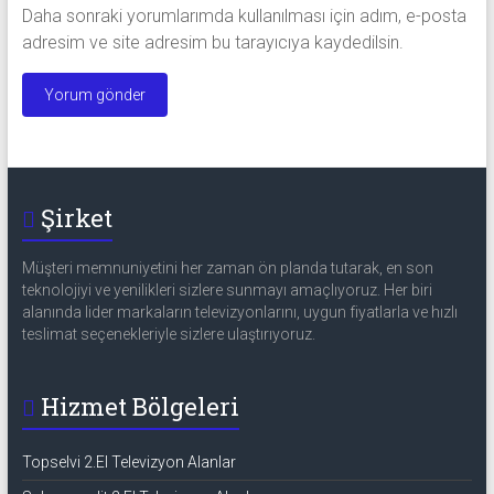
Daha sonraki yorumlarımda kullanılması için adım, e-posta
adresim ve site adresim bu tarayıcıya kaydedilsin.
Şirket
Müşteri memnuniyetini her zaman ön planda tutarak, en son
teknolojiyi ve yenilikleri sizlere sunmayı amaçlıyoruz. Her biri
alanında lider markaların televizyonlarını, uygun fiyatlarla ve hızlı
teslimat seçenekleriyle sizlere ulaştırıyoruz.
Hizmet Bölgeleri
Topselvi 2.El Televizyon Alanlar