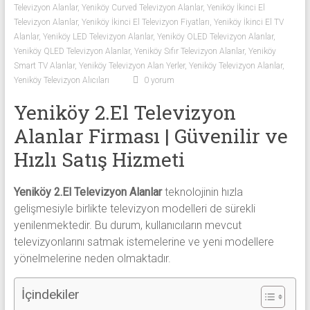
Televizyon Alanlar
,
Yeniköy Curved Televizyon Alanlar
,
Yeniköy İkinci El
Sıfır
Televizyon Alanlar
,
Yeniköy İkinci El Televizyon Fiyatları
,
Yeniköy İkinci El TV
Televizyon
Alanlar
,
Yeniköy LED Televizyon Alanlar
,
Yeniköy OLED Televizyon Alanlar
,
Alanlar ile
Yeniköy QLED Televizyon Alanlar
,
Yeniköy Sıfır Televizyon Alanlar
,
Yeniköy
iletişim
Smart TV Alanlar
,
Yeniköy Televizyon Alan Yerler
,
Yeniköy Televizyon Alanlar
,
kurarak
Yeniköy Televizyon Alıcıları
0 yorum
2.
Yeniköy 2.El Televizyon
el
televizyonlarınızı
Alanlar Firması | Güvenilir ve
hemen
Hızlı Satış Hizmeti
bize
satarak
Yeniköy 2.El Televizyon Alanlar
teknolojinin hızla
nakit
gelişmesiyle birlikte televizyon modelleri de sürekli
ödeme
yenilenmektedir. Bu durum, kullanıcıların mevcut
alabilirsiniz.
televizyonlarını satmak istemelerine ve yeni modellere
TV
yönelmelerine neden olmaktadır.
alanlar
adresten
alım
İçindekiler
yapıyor