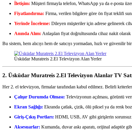
İletişim:
Müşteri firmayla telefon, WhatsApp ya da e-posta üzer
Fiyatlandırma:
Firma, verilen bilgilere göre ön fiyat teklifi su
Yerinde İnceleme:
Dileyen müşteriler için adrese gelinerek ciha
Anında Alım:
Anlaşılan fiyat doğrultusunda cihaz nakit olarak sa
Bu sistem, hem alıcıyı hem de satıcıyı yormadan, hızlı ve güvenilir bir 
Üsküdar Muratreis 2.El Televizyon Alan Yerler
2. Üsküdar Muratreis 2.El Televizyon Alanlar TV Satı
Her 2. el televizyon, firmalar tarafından kabul edilmez. Belirli kriterle
Çalışır Durumda Olması:
Televizyonun açılması, görüntü verm
Ekran Sağlığı:
Ekranda çatlak, çizik, ölü piksel ya da renk boz
Giriş-Çıkış Portları:
HDMI, USB, AV gibi girişlerin sorunsuz 
Aksesuarlar:
Kumanda, duvar askı aparatı, orijinal adaptör gibi a