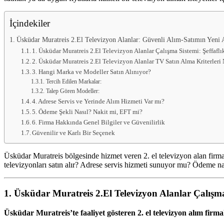
hemen
bize
satarak
İçindekiler
nakit
ödeme
Üsküdar Muratreis 2.El Televizyon Alanlar: Güvenli Alım-Satımın Yeni 
alabilirsiniz.
1. Üsküdar Muratreis 2.El Televizyon Alanlar Çalışma Sistemi: Şeffaflı
TV
2. Üsküdar Muratreis 2.El Televizyon Alanlar TV Satın Alma Kriterleri 
alanlar
3. Hangi Marka ve Modeller Satın Alınıyor?
adresten
Tercih Edilen Markalar:
alım
yapıyor
Talep Gören Modeller:
4. Adrese Servis ve Yerinde Alım Hizmeti Var mı?
5. Ödeme Şekli Nasıl? Nakit mi, EFT mi?
6. Firma Hakkında Genel Bilgiler ve Güvenilirlik
Güvenilir ve Karlı Bir Seçenek
Üsküdar Muratreis bölgesinde hizmet veren 2. el televizyon alan firm
televizyonları satın alır? Adrese servis hizmeti sunuyor mu? Ödeme nası
1. Üsküdar Muratreis 2.El Televizyon Alanlar Çalışma 
Üsküdar Muratreis’te faaliyet gösteren 2. el televizyon alım firma