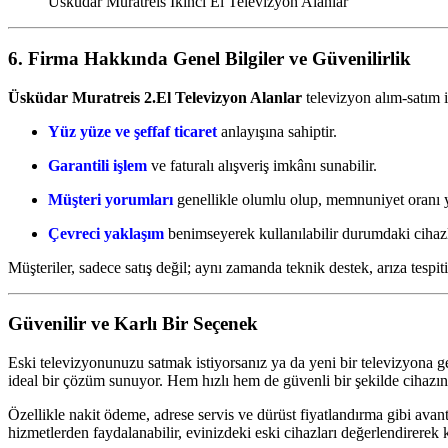
Üsküdar Muratreis İkinci El Televizyon Alanlar
6. Firma Hakkında Genel Bilgiler ve Güvenilirlik
Üsküdar Muratreis 2.El Televizyon Alanlar
televizyon alım-satım i
Yüz yüze ve şeffaf ticaret
anlayışına sahiptir.
Garantili işlem
ve faturalı alışveriş imkânı sunabilir.
Müşteri yorumları
genellikle olumlu olup, memnuniyet oranı y
Çevreci yaklaşım
benimseyerek kullanılabilir durumdaki cihaz
Müşteriler, sadece satış değil; aynı zamanda teknik destek, arıza tespit
Güvenilir ve Karlı Bir Seçenek
Eski televizyonunuzu satmak istiyorsanız ya da yeni bir televizyona g
ideal bir çözüm sunuyor. Hem hızlı hem de güvenli bir şekilde cihazınızı
Özellikle nakit ödeme, adrese servis ve dürüst fiyatlandırma gibi avant
hizmetlerden faydalanabilir, evinizdeki eski cihazları değerlendirerek 