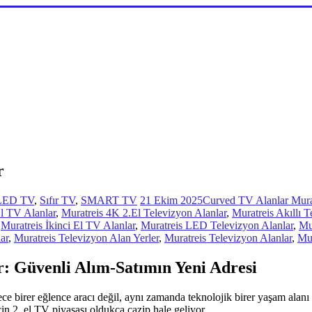
r
LED TV
,
Sıfır TV
,
SMART TV
21 Ekim 2025
Curved TV Alanlar Mura
El TV Alanlar
,
Muratreis 4K 2.El Televizyon Alanlar
,
Muratreis Akıllı T
,
Muratreis İkinci El TV Alanlar
,
Muratreis LED Televizyon Alanlar
,
Mu
ar
,
Muratreis Televizyon Alan Yerler
,
Muratreis Televizyon Alanlar
,
Mur
r: Güvenli Alım-Satımın Yeni Adresi
ece birer eğlence aracı değil, aynı zamanda teknolojik birer yaşam alanı 
çin 2. el TV piyasası oldukça cazip hale geliyor.