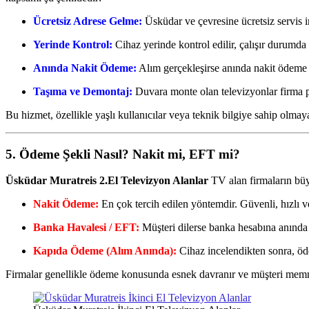
Ücretsiz Adrese Gelme:
Üsküdar ve çevresine ücretsiz servis 
Yerinde Kontrol:
Cihaz yerinde kontrol edilir, çalışır durumda o
Anında Nakit Ödeme:
Alım gerçekleşirse anında nakit ödeme y
Taşıma ve Demontaj:
Duvara monte olan televizyonlar firma pe
Bu hizmet, özellikle yaşlı kullanıcılar veya teknik bilgiye sahip olma
5. Ödeme Şekli Nasıl? Nakit mi, EFT mi?
Üsküdar Muratreis 2.El Televizyon Alanlar
TV alan firmaların bü
Nakit Ödeme:
En çok tercih edilen yöntemdir. Güvenli, hızlı ve 
Banka Havalesi / EFT:
Müşteri dilerse banka hesabına anında 
Kapıda Ödeme (Alım Anında):
Cihaz incelendikten sonra, öde
Firmalar genellikle ödeme konusunda esnek davranır ve müşteri memnu