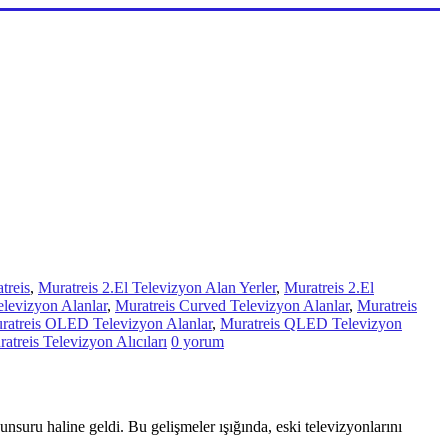
treis
,
Muratreis 2.El Televizyon Alan Yerler
,
Muratreis 2.El
elevizyon Alanlar
,
Muratreis Curved Televizyon Alanlar
,
Muratreis
ratreis OLED Televizyon Alanlar
,
Muratreis QLED Televizyon
atreis Televizyon Alıcıları
0 yorum
unsuru haline geldi. Bu gelişmeler ışığında, eski televizyonlarını