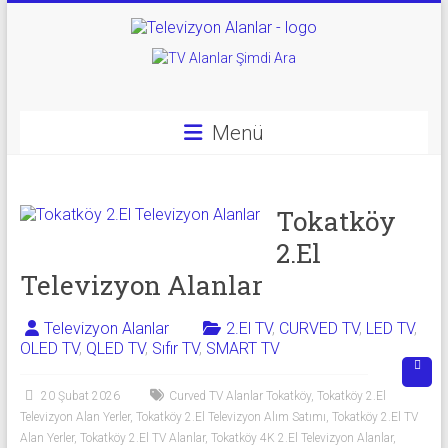
Skip
to
Televizyon
content
Alanlar
|
Menü
2.El
Televizyon
Tokatköy
Alanlar
2.El
Televizyon Alanlar
|
TV
Televizyon Alanlar
2.El TV
,
CURVED TV
,
LED TV
,
OLED TV
,
QLED TV
,
Sıfır TV
,
SMART TV
Alanlar
20 Şubat 2026
Curved TV Alanlar Tokatköy
,
Tokatköy 2.El
İkinci
Televizyon Alan Yerler
,
Tokatköy 2.El Televizyon Alım Satımı
,
Tokatköy 2.El TV
El
Alan Yerler
,
Tokatköy 2.El TV Alanlar
,
Tokatköy 4K 2.El Televizyon Alanlar
,