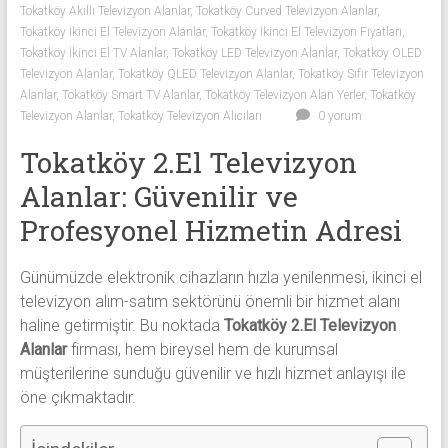
Tokatköy Akıllı Televizyon Alanlar
,
Tokatköy Curved Televizyon Alanlar
,
Sıfır
Tokatköy İkinci El Televizyon Alanlar
,
Tokatköy İkinci El Televizyon Fiyatları
,
Televizyon
Tokatköy İkinci El TV Alanlar
,
Tokatköy LED Televizyon Alanlar
,
Tokatköy OLED
Alanlar ile
Televizyon Alanlar
,
Tokatköy QLED Televizyon Alanlar
,
Tokatköy Sıfır Televizyon
iletişim
Alanlar
,
Tokatköy Smart TV Alanlar
,
Tokatköy Televizyon Alan Yerler
,
Tokatköy
kurarak
Televizyon Alanlar
,
Tokatköy Televizyon Alıcıları
0 yorum
2.
Tokatköy 2.El Televizyon
el
televizyonlarınızı
Alanlar: Güvenilir ve
hemen
Profesyonel Hizmetin Adresi
bize
satarak
Günümüzde elektronik cihazların hızla yenilenmesi, ikinci el
nakit
televizyon alım-satım sektörünü önemli bir hizmet alanı
ödeme
haline getirmiştir. Bu noktada
Tokatköy 2.El Televizyon
alabilirsiniz.
Alanlar
firması, hem bireysel hem de kurumsal
TV
müşterilerine sunduğu güvenilir ve hızlı hizmet anlayışı ile
alanlar
öne çıkmaktadır.
adresten
alım
yapıyor