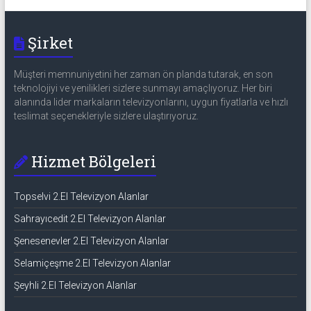
Şirket
Müşteri memnuniyetini her zaman ön planda tutarak, en son
teknolojiyi ve yenilikleri sizlere sunmayı amaçlıyoruz. Her biri
alanında lider markaların televizyonlarını, uygun fiyatlarla ve hızlı
teslimat seçenekleriyle sizlere ulaştırıyoruz.
Hizmet Bölgeleri
Topselvi 2.El Televizyon Alanlar
Sahrayıcedit 2.El Televizyon Alanlar
Şenesenevler 2.El Televizyon Alanlar
Selamiçeşme 2.El Televizyon Alanlar
Şeyhli 2.El Televizyon Alanlar