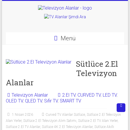
Skip
to
Televizyon
content
Alanlar
|
Menü
2.El
Televizyon
Sütlüce 2.El
Televizyon
Alanlar
Alanlar
|
TV
Televizyon Alanlar
2.El TV
,
CURVED TV
,
LED TV
,
OLED TV
,
QLED TV
,
Sıfır TV
,
SMART TV
Alanlar
1 Nisan 2026
Curved TV Alanlar Sütlüce
,
Sütlüce 2.El Televizyon
İkinci
Alan Yerler
,
Sütlüce 2.El Televizyon Alım Satımı
,
Sütlüce 2.El TV Alan Yerler
,
El
Sütlüce 2.El TV Alanlar
,
Sütlüce 4K 2.El Televizyon Alanlar
,
Sütlüce Akıllı