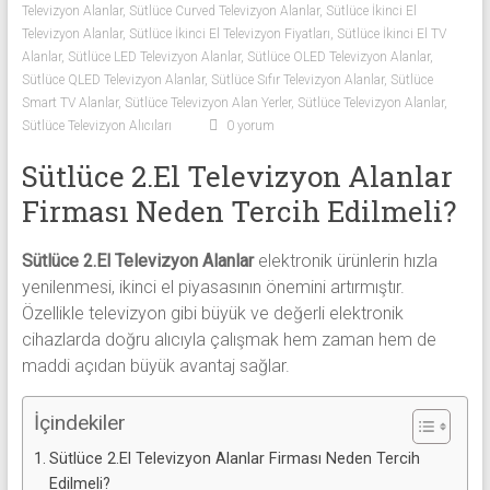
Televizyon Alanlar
,
Sütlüce Curved Televizyon Alanlar
,
Sütlüce İkinci El
Sıfır
Televizyon Alanlar
,
Sütlüce İkinci El Televizyon Fiyatları
,
Sütlüce İkinci El TV
Televizyon
Alanlar
,
Sütlüce LED Televizyon Alanlar
,
Sütlüce OLED Televizyon Alanlar
,
Alanlar ile
Sütlüce QLED Televizyon Alanlar
,
Sütlüce Sıfır Televizyon Alanlar
,
Sütlüce
iletişim
Smart TV Alanlar
,
Sütlüce Televizyon Alan Yerler
,
Sütlüce Televizyon Alanlar
,
kurarak
Sütlüce Televizyon Alıcıları
0 yorum
2.
Sütlüce 2.El Televizyon Alanlar
el
televizyonlarınızı
Firması Neden Tercih Edilmeli?
hemen
bize
Sütlüce 2.El Televizyon Alanlar
elektronik ürünlerin hızla
satarak
yenilenmesi, ikinci el piyasasının önemini artırmıştır.
nakit
Özellikle televizyon gibi büyük ve değerli elektronik
ödeme
cihazlarda doğru alıcıyla çalışmak hem zaman hem de
alabilirsiniz.
maddi açıdan büyük avantaj sağlar.
TV
alanlar
İçindekiler
adresten
Sütlüce 2.El Televizyon Alanlar Firması Neden Tercih
alım
Edilmeli?
yapıyor