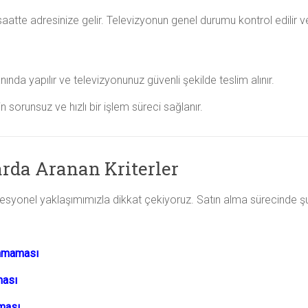
tte adresinize gelir. Televizyonun genel durumu kontrol edilir ve ni
da yapılır ve televizyonunuz güvenli şekilde teslim alınır.
 sorunsuz ve hızlı bir işlem süreci sağlanır.
rda Aranan Kriterler
syonel yaklaşımımızla dikkat çekiyoruz. Satın alma sürecinde şu 
unmaması
ması
ması