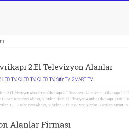
şim
ivrikapı 2.El Televizyon Alanlar
V
,
LED TV
,
OLED TV
,
QLED TV
,
Sıfır TV
,
SMART TV
ikapı 2.El Televizyon Alan Yerler
,
Silivrikapı 2.El Televizyon Alım Satımı
,
Silivrikapı 2.El 
pı Curved Televizyon Alanlar
,
Silivrikapı İkinci El Televizyon Alanlar
,
Silivrikapı İkinci El 
ivrikapı QLED Televizyon Alanlar
,
Silivrikapı Sıfır Televizyon Alanlar
,
Silivrikapı Smart TV
yon Alanlar Firması