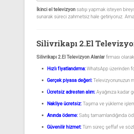
İkinci el televizyon
satışı yapmak isteyen bireys
sunarak süreci zahmetsiz hale getiriyoruz. Amacı
Silivrikapı 2.El Televizy
Silivrikapı 2.El Televizyon Alanlar
firması olarak
Hızlı fiyatlandırma:
WhatsApp üzerinden foto
Gerçek piyasa değeri:
Televizyonunuzun ma
Ücretsiz adresten alım:
Ayağınıza kadar ge
Nakliye ücretsiz:
Taşıma ve yükleme işlemle
Anında ödeme:
Satış tamamlandığında öde
Güvenilir hizmet:
Tüm süreç şeffaf ve sözlü