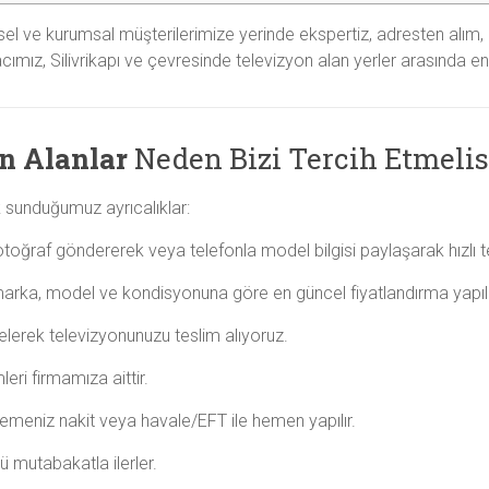
el ve kurumsal müşterilerimize yerinde ekspertiz, adresten alım,
mız, Silivrikapı ve çevresinde televizyon alan yerler arasında en 
on Alanlar
Neden Bizi Tercih Etmelis
 sunduğumuz ayrıcalıklar:
ğraf göndererek veya telefonla model bilgisi paylaşarak hızlı tekli
rka, model ve kondisyonuna göre en güncel fiyatlandırma yapılı
lerek televizyonunuzu teslim alıyoruz.
ri firmamıza aittir.
meniz nakit veya havale/EFT ile hemen yapılır.
 mutabakatla ilerler.