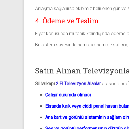
Anlaşma sağlanırsa ekibimiz belirlenen gün ve saa
4. Ödeme ve Teslim
Fiyat konusunda mutabık kalındığında ödeme anın
Bu sistem sayesinde hem alıcı hem de satıcı için
Satın Alınan Televizyonla
Silivrikapı
2.El Televizyon Alanlar
arasında profe
Çalışır durumda olması
Ekranda kırık veya ciddi panel hasarı bul
Ana kart ve görüntü sisteminin sağlam ol
Ses ve görüntü performansının düzgün ol