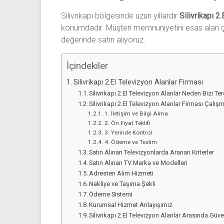
Sıfır
Silivrikapı
bölgesinde uzun yıllardır
Silivrikapı 2
Televizyon
konumdadır. Müşteri memnuniyetini esas alan ç
Alanlar ile
değerinde satın alıyoruz.
iletişim
kurarak
2.
İçindekiler
el
Silivrikapı 2.El Televizyon Alanlar Firması
televizyonlarınızı
Silivrikapı 2.El Televizyon Alanlar Neden Bizi Te
hemen
Silivrikapı 2.El Televizyon Alanlar Firması Çalış
bize
1. İletişim ve Bilgi Alma
2. Ön Fiyat Teklifi
satarak
3. Yerinde Kontrol
nakit
4. Ödeme ve Teslim
ödeme
Satın Alınan Televizyonlarda Aranan Kriterler
alabilirsiniz.
Satın Alınan TV Marka ve Modelleri
TV
Adresten Alım Hizmeti
alanlar
Nakliye ve Taşıma Şekli
Ödeme Sistemi
adresten
Kurumsal Hizmet Anlayışımız
alım
Silivrikapı 2.El Televizyon Alanlar Arasında Güv
yapıyor