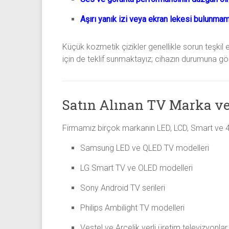
Aşırı yanık izi veya ekran lekesi bulunma
Küçük kozmetik çizikler genellikle sorun teşkil e
için de teklif sunmaktayız; cihazın durumuna gö
Satın Alınan TV Marka ve
Firmamız birçok markanın LED, LCD, Smart ve 4K 
Samsung
LED ve QLED TV modelleri
LG
Smart TV ve OLED modelleri
Sony
Android TV serileri
Philips
Ambilight TV modelleri
Vestel
ve
Arçelik
yerli üretim televizyonlar