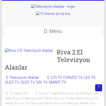
Skip
to
Televizyon
content
Alanlar
|
Menü
2.El
Televizyon
Riva 2.El
Televizyon
Alanlar
Alanlar
|
TV
Televizyon Alanlar
2.El TV
,
CURVED TV
,
LED TV
,
OLED TV
,
QLED TV
,
Sıfır TV
,
SMART TV
Alanlar
15 Şubat 2026
Curved TV Alanlar Riva
,
Riva 2.El Televizyon Alan
İkinci
Yerler
,
Riva 2.El Televizyon Alım Satımı
,
Riva 2.El TV Alan Yerler
,
Riva 2.El TV
El
Alanlar
,
Riva 4K 2.El Televizyon Alanlar
,
Riva Akıllı Televizyon Alanlar
,
Riva