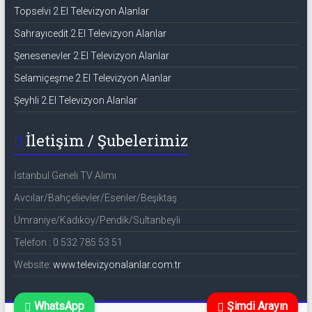
Topselvi 2.El Televizyon Alanlar
Sahrayıcedit 2.El Televizyon Alanlar
Şenesenevler 2.El Televizyon Alanlar
Selamiçeşme 2.El Televizyon Alanlar
Şeyhli 2.El Televizyon Alanlar
İletişim / Şubelerimiz
İstanbul Geneli TV Alımı
Avcılar/Bahçelievler/Esenler/Beşiktaş
Ümraniye/Kadıköy/Pendik/Sultanbeyli
Telefon : 0 532 785 53 51
Website:
www.televizyonalanlar.com.tr
WhatsApp
Şimdi Arayın