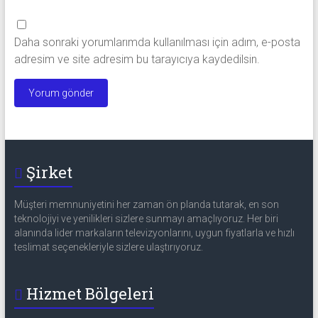
Daha sonraki yorumlarımda kullanılması için adım, e-posta
adresim ve site adresim bu tarayıcıya kaydedilsin.
Şirket
Müşteri memnuniyetini her zaman ön planda tutarak, en son
teknolojiyi ve yenilikleri sizlere sunmayı amaçlıyoruz. Her biri
alanında lider markaların televizyonlarını, uygun fiyatlarla ve hızlı
teslimat seçenekleriyle sizlere ulaştırıyoruz.
Hizmet Bölgeleri