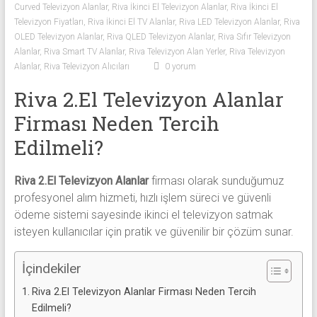
Curved Televizyon Alanlar
,
Riva İkinci El Televizyon Alanlar
,
Riva İkinci El
Sıfır
Televizyon Fiyatları
,
Riva İkinci El TV Alanlar
,
Riva LED Televizyon Alanlar
,
Riva
Televizyon
OLED Televizyon Alanlar
,
Riva QLED Televizyon Alanlar
,
Riva Sıfır Televizyon
Alanlar ile
Alanlar
,
Riva Smart TV Alanlar
,
Riva Televizyon Alan Yerler
,
Riva Televizyon
iletişim
Alanlar
,
Riva Televizyon Alıcıları
0 yorum
kurarak
Riva 2.El Televizyon Alanlar
2.
el
Firması Neden Tercih
televizyonlarınızı
Edilmeli?
hemen
bize
satarak
Riva 2.El Televizyon Alanlar
firması olarak sunduğumuz
nakit
profesyonel alım hizmeti, hızlı işlem süreci ve güvenli
ödeme
ödeme sistemi sayesinde ikinci el televizyon satmak
alabilirsiniz.
isteyen kullanıcılar için pratik ve güvenilir bir çözüm sunar.
TV
alanlar
İçindekiler
adresten
Riva 2.El Televizyon Alanlar Firması Neden Tercih
alım
Edilmeli?
yapıyor