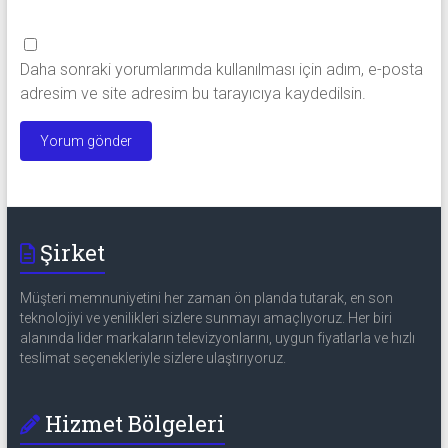
Daha sonraki yorumlarımda kullanılması için adım, e-posta
adresim ve site adresim bu tarayıcıya kaydedilsin.
Şirket
Müşteri memnuniyetini her zaman ön planda tutarak, en son
teknolojiyi ve yenilikleri sizlere sunmayı amaçlıyoruz. Her biri
alanında lider markaların televizyonlarını, uygun fiyatlarla ve hızlı
teslimat seçenekleriyle sizlere ulaştırıyoruz.
Hizmet Bölgeleri