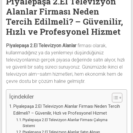
Piyalepaşa 2.El Televizyon
alanlar
Alanlar Firması Neden
adresten
alım
Tercih Edilmeli? – Güvenilir,
yapıyor
Hızlı ve Profesyonel Hizmet
Piyalepaşa 2.El Televizyon Alanlar
firması olarak,
kullanmadığınız ya da yenilemeyi düşündüğünüz
televizyonlarınızı gerçek piyasa değerinde satın alıyor, hızlı
ve güvenli bir satış süreci sunuyoruz. Günümüzde ikinci el
televizyon alım–satım hizmetleri, hem ekonomik hem de
çevre dostu bir çözüm haline gelmiştir.
İçindekiler
Piyalepaşa 2.El Televizyon Alanlar Firması Neden Tercih
Edilmeli? – Güvenilir, Hızlı ve Profesyonel Hizmet
Piyalepaşa 2.El Televizyon Alanlar Firması Çalışma
Sistemi
Piyalepaşa 2.El Televizyon Alanlar Satın Alınan