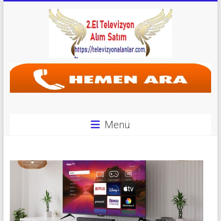
Skip
to
content
Televizyon
Alanlar
|
2.El
Menü
Televizyon
Alanlar
|
TV