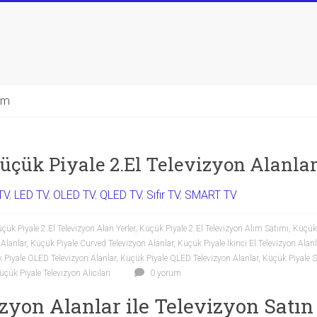
şim
üçük Piyale 2.El Televizyon Alanla
TV
,
LED TV
,
OLED TV
,
QLED TV
,
Sıfır TV
,
SMART TV
çük Piyale 2.El Televizyon Alan Yerler
,
Küçük Piyale 2.El Televizyon Alım Satımı
,
Küçük 
 Alanlar
,
Küçük Piyale Curved Televizyon Alanlar
,
Küçük Piyale İkinci El Televizyon Alanl
 Piyale OLED Televizyon Alanlar
,
Küçük Piyale QLED Televizyon Alanlar
,
Küçük Piyale Sı
üçük Piyale Televizyon Alıcıları
0 yorum
izyon Alanlar ile Televizyon Satı