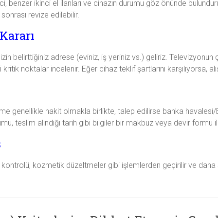
, benzer ikinci el ilanları ve cihazın durumu göz önünde bulundurular
onrası revize edilebilir.
 Kararı
in belirttiğiniz adrese (eviniz, iş yeriniz vs.) geliriz. Televizyonun
kritik noktalar incelenir. Eğer cihaz teklif şartlarını karşılıyorsa, a
 genellikle nakit olmakla birlikte, talep edilirse banka havalesi/E
u, teslim alındığı tarih gibi bilgiler bir makbuz veya devir formu ile 
ş
 kontrolü, kozmetik düzeltmeler gibi işlemlerden geçirilir ve daha 