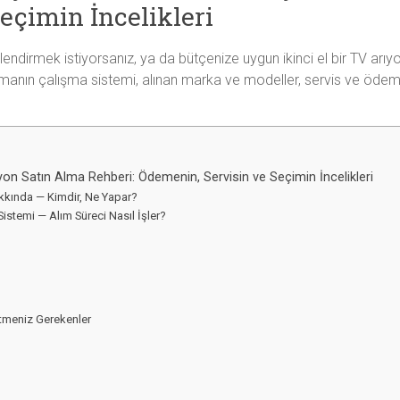
eçimin İncelikleri
ndirmek istiyorsanız, ya da bütçenize uygun ikinci el bir TV arıyo
firmanın çalışma sistemi, alınan marka ve modeller, servis ve ödem
zyon Satın Alma Rehberi: Ödemenin, Servisin ve Seçimin İncelikleri
akkında — Kimdir, Ne Yapar?
Sistemi — Alım Süreci Nasıl İşler?
 Etmeniz Gerekenler