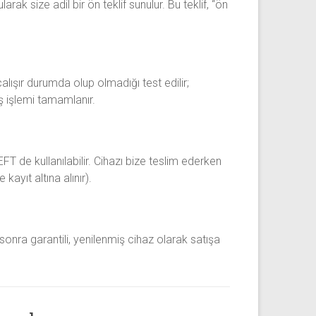
ak size adil bir ön teklif sunulur. Bu teklif, “ön
 çalışır durumda olup olmadığı test edilir;
lış işlemi tamamlanır.
FT de kullanılabilir. Cihazı bize teslim ederken
kayıt altına alınır).
sonra garantili, yenilenmiş cihaz olarak satışa