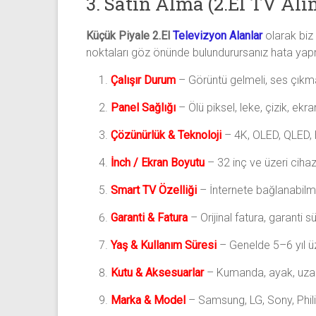
3. Satın Alma (2.El TV Alı
Küçük Piyale 2.El
Televizyon Alanlar
olarak biz 
noktaları göz önünde bulundurursanız hata yapma
Çalışır Durum
– Görüntü gelmeli, ses çıkmalı
Panel Sağlığı
– Ölü piksel, leke, çizik, ekr
Çözünürlük & Teknoloji
– 4K, OLED, QLED, H
İnch / Ekran Boyutu
– 32 inç ve üzeri cihaz
Smart TV Özelliği
– İnternete bağlanabilme
Garanti & Fatura
– Orijinal fatura, garanti 
Yaş & Kullanım Süresi
– Genelde 5–6 yıl üz
Kutu & Aksesuarlar
– Kumanda, ayak, uzakt
Marka & Model
– Samsung, LG, Sony, Philip