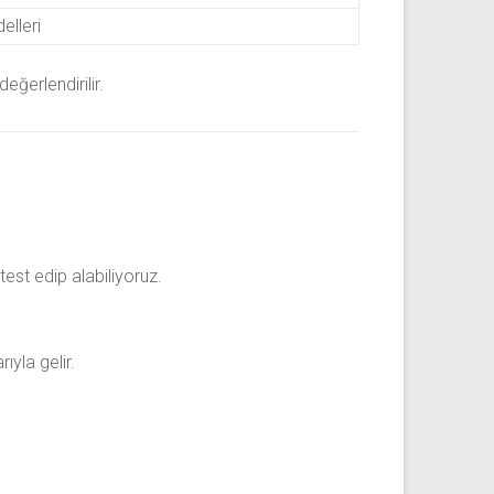
lleri
ğerlendirilir.
est edip alabiliyoruz.
yla gelir.