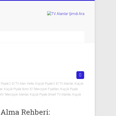
r
Piyale 2.El TV Alan Yerler
,
Küçük Piyale 2.El TV Alanlar
,
Küçük
ar
,
Küçük Piyale İkinci El Televizyon Fiyatları
,
Küçük Piyale
fır Televizyon Alanlar
,
Küçük Piyale Smart TV Alanlar
,
Küçük
n Alma Rehberi: