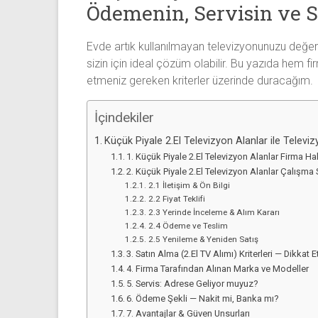
Sıfır
Ödemenin, Servisin ve S
Televizyon
Alanlar ile
Evde artık kullanılmayan televizyonunuzu değerle
iletişim
sizin için ideal çözüm olabilir. Bu yazıda hem 
kurarak
etmeniz gereken kriterler üzerinde duracağım.
2.
el
İçindekiler
televizyonlarınızı
Küçük Piyale 2.El Televizyon Alanlar ile Televi
hemen
1. Küçük Piyale 2.El Televizyon Alanlar Firma H
bize
2. Küçük Piyale 2.El Televizyon Alanlar Çalışma 
satarak
2.1 İletişim & Ön Bilgi
nakit
2.2 Fiyat Teklifi
ödeme
2.3 Yerinde İnceleme & Alım Kararı
2.4 Ödeme ve Teslim
alabilirsiniz.
2.5 Yenileme & Yeniden Satış
TV
3. Satın Alma (2.El TV Alımı) Kriterleri — Dikkat
alanlar
4. Firma Tarafından Alınan Marka ve Modeller
adresten
5. Servis: Adrese Geliyor muyuz?
alım
6. Ödeme Şekli — Nakit mi, Banka mı?
yapıyor
7. Avantajlar & Güven Unsurları