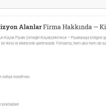
vizyon Alanlar
Firma Hakkında — Ki
l’un Küçük Piyale (örneğin Küçükçekmece – Piyalepaşa bölgesi gib
 ikinci el elektronik işletmesidir. Firmamız, hem alıcı hem de satıc
ve satışa sunulması
 prensipleri