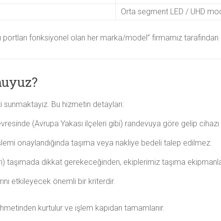
Orta segment LED / UHD mode
 portları fonksiyonel olan her marka/model” firmamız tarafından de
 muyuz?
 sunmaktayız. Bu hizmetin detayları:
resinde (Avrupa Yakası ilçeleri gibi) randevuya göre gelip cihazı t
işlemi onaylandığında taşıma veya nakliye bedeli talep edilmez.
i) taşımada dikkat gerekeceğinden, ekiplerimiz taşıma ekipmanları
nı etkileyecek önemli bir kriterdir.
hmetinden kurtulur ve işlem kapıdan tamamlanır.