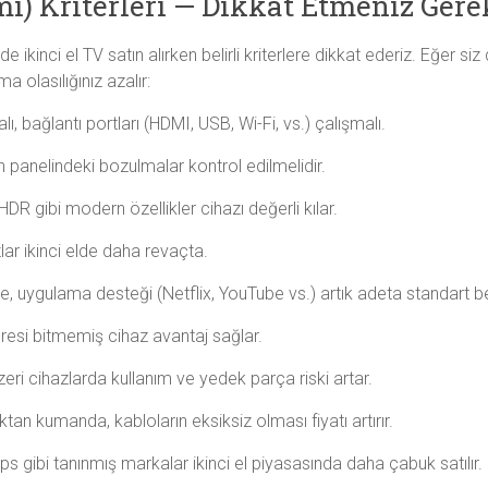
mı) Kriterleri — Dikkat Etmeniz Ger
de ikinci el TV satın alırken belirli kriterlere dikkat ederiz. Eğer si
 olasılığınız azalır:
, bağlantı portları (HDMI, USB, Wi-Fi, vs.) çalışmalı.
an panelindeki bozulmalar kontrol edilmelidir.
DR gibi modern özellikler cihazı değerli kılar.
lar ikinci elde daha revaçta.
, uygulama desteği (Netflix, YouTube vs.) artık adeta standart be
süresi bitmemiş cihaz avantaj sağlar.
eri cihazlarda kullanım ve yedek parça riski artar.
an kumanda, kabloların eksiksiz olması fiyatı artırır.
s gibi tanınmış markalar ikinci el piyasasında daha çabuk satılır.