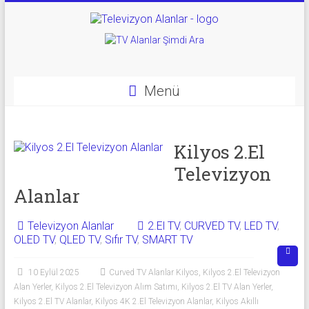
Skip
to
Televizyon
content
Alanlar
|
Menü
2.El
Televizyon
Kilyos 2.El
Televizyon
Alanlar
Alanlar
|
TV
Televizyon Alanlar
2.El TV
,
CURVED TV
,
LED TV
,
OLED TV
,
QLED TV
,
Sıfır TV
,
SMART TV
Alanlar
10 Eylül 2025
Curved TV Alanlar Kilyos
,
Kilyos 2.El Televizyon
İkinci
Alan Yerler
,
Kilyos 2.El Televizyon Alım Satımı
,
Kilyos 2.El TV Alan Yerler
,
El
Kilyos 2.El TV Alanlar
,
Kilyos 4K 2.El Televizyon Alanlar
,
Kilyos Akıllı