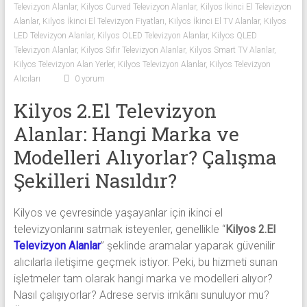
Televizyon Alanlar
,
Kilyos Curved Televizyon Alanlar
,
Kilyos İkinci El Televizyon
Sıfır
Alanlar
,
Kilyos İkinci El Televizyon Fiyatları
,
Kilyos İkinci El TV Alanlar
,
Kilyos
Televizyon
LED Televizyon Alanlar
,
Kilyos OLED Televizyon Alanlar
,
Kilyos QLED
Alanlar ile
Televizyon Alanlar
,
Kilyos Sıfır Televizyon Alanlar
,
Kilyos Smart TV Alanlar
,
iletişim
Kilyos Televizyon Alan Yerler
,
Kilyos Televizyon Alanlar
,
Kilyos Televizyon
kurarak
Alıcıları
0 yorum
2.
Kilyos 2.El Televizyon
el
televizyonlarınızı
Alanlar: Hangi Marka ve
hemen
Modelleri Alıyorlar? Çalışma
bize
satarak
Şekilleri Nasıldır?
nakit
ödeme
Kilyos ve çevresinde yaşayanlar için ikinci el
alabilirsiniz.
televizyonlarını satmak isteyenler, genellikle “
Kilyos 2.El
TV
Televizyon Alanlar
” şeklinde aramalar yaparak güvenilir
alanlar
alıcılarla iletişime geçmek istiyor. Peki, bu hizmeti sunan
adresten
işletmeler tam olarak hangi marka ve modelleri alıyor?
alım
Nasıl çalışıyorlar? Adrese servis imkânı sunuluyor mu?
yapıyor