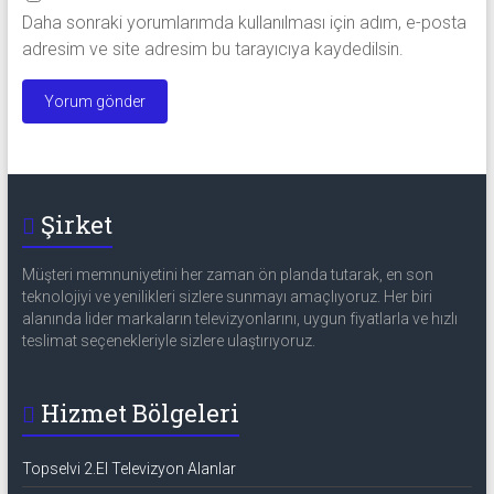
Daha sonraki yorumlarımda kullanılması için adım, e-posta
adresim ve site adresim bu tarayıcıya kaydedilsin.
Şirket
Müşteri memnuniyetini her zaman ön planda tutarak, en son
teknolojiyi ve yenilikleri sizlere sunmayı amaçlıyoruz. Her biri
alanında lider markaların televizyonlarını, uygun fiyatlarla ve hızlı
teslimat seçenekleriyle sizlere ulaştırıyoruz.
Hizmet Bölgeleri
Topselvi 2.El Televizyon Alanlar