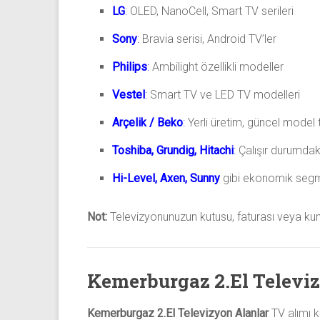
LG
:
OLED, NanoCell, Smart TV serileri
Sony
:
Bravia serisi, Android TV’ler
Philips
:
Ambilight özellikli modeller
Vestel
:
Smart TV ve LED TV modelleri
Arçelik / Beko
:
Yerli üretim, güncel model 
Toshiba, Grundig, Hitachi
:
Çalışır durumdak
Hi-Level, Axen, Sunny
gibi ekonomik segm
Not:
Televizyonunuzun kutusu, faturası veya kuma
Kemerburgaz 2.El Televi
Kemerburgaz 2.El Televizyon Alanlar
TV alımı k