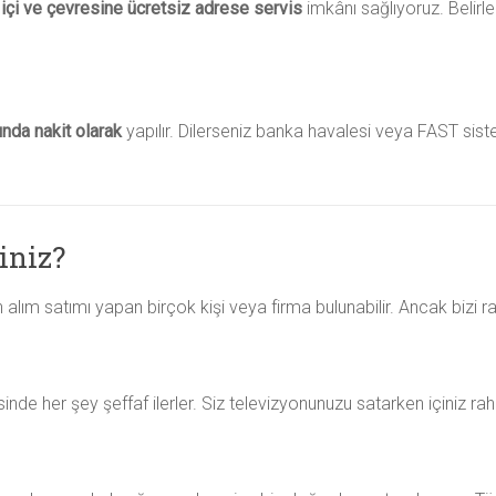
çi ve çevresine ücretsiz adrese servis
imkânı sağlıyoruz. Belirle
ında nakit olarak
yapılır. Dilerseniz banka havalesi veya FAST si
iniz?
 alım satımı yapan birçok kişi veya firma bulunabilir. Ancak bizi ra
nde her şey şeffaf ilerler. Siz televizyonunuzu satarken içiniz raha