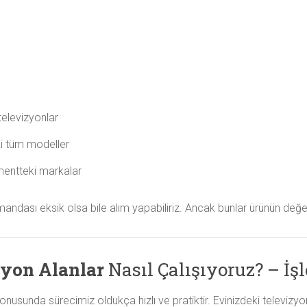
televizyonlar
i tüm modeller
entteki markalar
ndası eksik olsa bile alım yapabiliriz. Ancak bunlar ürünün değeri
zyon Alanlar
Nasıl Çalışıyoruz? – İş
onusunda sürecimiz oldukça hızlı ve pratiktir. Evinizdeki televiz