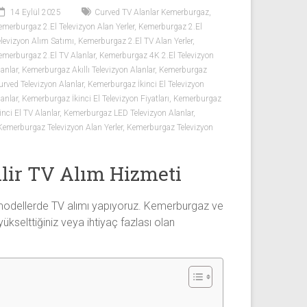
14 Eylül 2025
Curved TV Alanlar Kemerburgaz
,
emerburgaz 2.El Televizyon Alan Yerler
,
Kemerburgaz 2.El
elevizyon Alım Satımı
,
Kemerburgaz 2.El TV Alan Yerler
,
emerburgaz 2.El TV Alanlar
,
Kemerburgaz 4K 2.El Televizyon
lanlar
,
Kemerburgaz Akıllı Televizyon Alanlar
,
Kemerburgaz
urved Televizyon Alanlar
,
Kemerburgaz İkinci El Televizyon
lanlar
,
Kemerburgaz İkinci El Televizyon Fiyatları
,
Kemerburgaz
inci El TV Alanlar
,
Kemerburgaz LED Televizyon Alanlar
,
Kemerburgaz Televizyon Alan Yerler
,
Kemerburgaz Televizyon
ilir TV Alım Hizmeti
ve modellerde TV alımı yapıyoruz. Kemerburgaz ve
ükselttiğiniz veya ihtiyaç fazlası olan