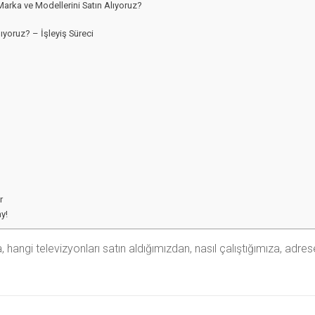
arka ve Modellerini Satın Alıyoruz?
ıyoruz? – İşleyiş Süreci
r
y!
 hangi televizyonları satın aldığımızdan, nasıl çalıştığımıza, adr