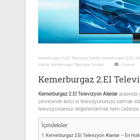
Sıfır
Televizyon
Alanlar ile
iletişim
kurarak
2.
el
televizyonlarınızı
Kemerburgaz OLED Televizyon Alanlar
,
Kemerburgaz QLED Tele
hemen
Alanlar
,
Kemerburgaz Televizyon Alıcıları
0 yorum
bize
Kemerburgaz 2.El Televi
satarak
nakit
ödeme
Kemerburgaz 2.El Televizyon Alanlar
arasında g
alabilirsiniz.
çevresinde ikinci el televizyonunuzu satmak isti
TV
televizyonlarınızı değerlendirmek hem cebinize
alanlar
adresten
İçindekiler
alım
Kemerburgaz 2.El Televizyon Alanlar – En Hızlı
yapıyor