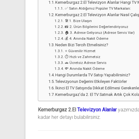
Kemerburgaz 2.El Televizyon Alanlar Hangi TV M
✅ Satın Aldığımız Popüler TV Markaları:
Kemerburgaz 2.El Televizyon Alanlar Nasıl Çalış
🛠️ 1. Bize Ulaşın
📸 2. Ürün Bilgilerini Değerlendiriyoruz
🏠 3. Adrese Geliyoruz (Adrese Servis Var)
💰 4. Anında Nakit Ödeme
Neden Bizi Tercih Etmelisiniz?
⭐ Güvenilir Hizmet
⏱️ Hızlı ve Zahmetsiz
🚗 Ücretsiz Adrese Servis
💸 Anında Nakit Ödeme
Hangi Durumlarda TV Satışı Yapabilirsiniz?
Televizyonun Değerini Etkileyen Faktörler
İkinci El TV Satışında Dikkat Edilmesi Gerekenle
Kemerburgaz’da 2. El TV Satmak Artık Çok Kola
Kemerburgaz 2.El
Televizyon Alanlar
yazımızda,
kadar her detayı bulabilirsiniz.