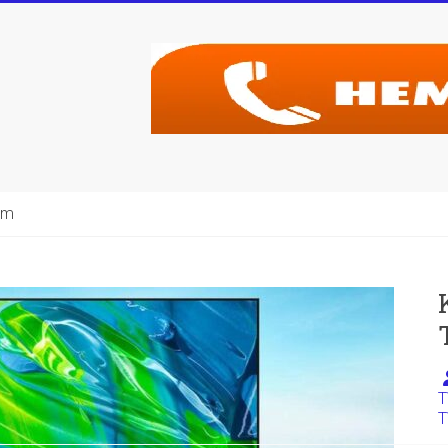
şim
T
T