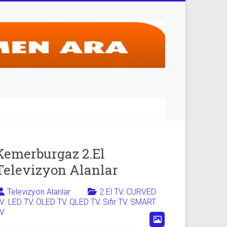
Kemerburgaz 2.El
Televizyon Alanlar
Televizyon Alanlar
2.El TV
,
CURVED
V
,
LED TV
,
OLED TV
,
QLED TV
,
Sıfır TV
,
SMART
V