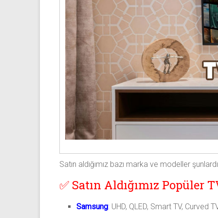
Satın aldığımız bazı marka ve modeller şunlardı
✅ Satın Aldığımız Popüler T
Samsung
:
UHD, QLED, Smart TV, Curved TV