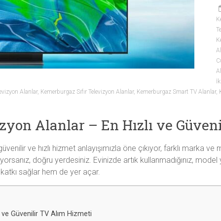
K
T
K
A
C
A
İk
vizyon Alanlar
,
Kemerburgaz Sıfır Televizyon Alanlar
,
Kemerburgaz Smart TV Alanlar
,
zyon Alanlar – En Hızlı ve Güven
üvenilir ve hızlı hizmet anlayışımızla öne çıkıyor, farklı marka 
yorsanız, doğru yerdesiniz. Evinizde artık kullanmadığınız, model y
 katkı sağlar hem de yer açar.
 ve Güvenilir TV Alım Hizmeti