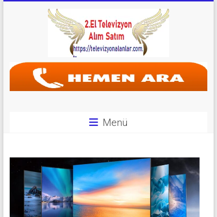
Skip
to
content
Televizyon
Alanlar
|
2.El
Menü
Televizyon
Alanlar
|
TV