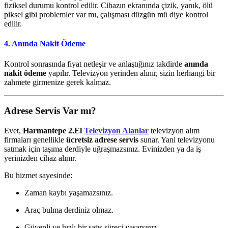
fiziksel durumu kontrol edilir. Cihazın ekranında çizik, yanık, ölü
piksel gibi problemler var mı, çalışması düzgün mü diye kontrol
edilir.
4.
Anında Nakit Ödeme
Kontrol sonrasında fiyat netleşir ve anlaştığınız takdirde
anında
nakit ödeme
yapılır. Televizyon yerinden alınır, sizin herhangi bir
zahmete girmenize gerek kalmaz.
Adrese Servis Var mı?
Evet,
Harmantepe 2.El
Televizyon Alanlar
televizyon alım
firmaları genellikle
ücretsiz adrese servis
sunar. Yani televizyonu
satmak için taşıma derdiyle uğraşmazsınız. Evinizden ya da iş
yerinizden cihaz alınır.
Bu hizmet sayesinde:
Zaman kaybı yaşamazsınız.
Araç bulma derdiniz olmaz.
Güvenli ve hızlı bir satış süreci yaşarsınız.