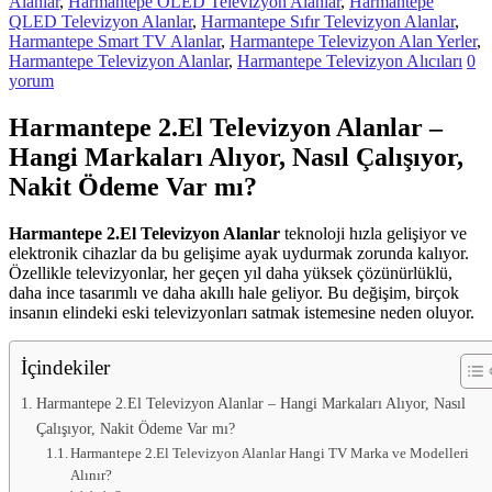
Alanlar
,
Harmantepe OLED Televizyon Alanlar
,
Harmantepe
hemen
QLED Televizyon Alanlar
,
Harmantepe Sıfır Televizyon Alanlar
,
bize
Harmantepe Smart TV Alanlar
,
Harmantepe Televizyon Alan Yerler
,
satarak
Harmantepe Televizyon Alanlar
,
Harmantepe Televizyon Alıcıları
0
nakit
yorum
ödeme
alabilirsiniz.
Harmantepe 2.El Televizyon Alanlar –
TV
alanlar
Hangi Markaları Alıyor, Nasıl Çalışıyor,
adresten
Nakit Ödeme Var mı?
alım
yapıyor
Harmantepe 2.El Televizyon Alanlar
teknoloji hızla gelişiyor ve
elektronik cihazlar da bu gelişime ayak uydurmak zorunda kalıyor.
Özellikle televizyonlar, her geçen yıl daha yüksek çözünürlüklü,
daha ince tasarımlı ve daha akıllı hale geliyor. Bu değişim, birçok
insanın elindeki eski televizyonları satmak istemesine neden oluyor.
İçindekiler
Harmantepe 2.El Televizyon Alanlar – Hangi Markaları Alıyor, Nasıl
Çalışıyor, Nakit Ödeme Var mı?
Harmantepe 2.El Televizyon Alanlar Hangi TV Marka ve Modelleri
Alınır?