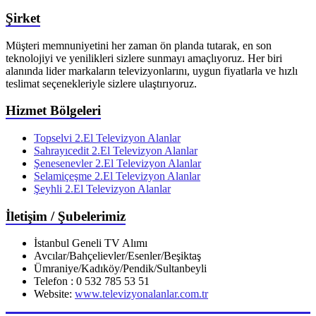
Şirket
Müşteri memnuniyetini her zaman ön planda tutarak, en son
teknolojiyi ve yenilikleri sizlere sunmayı amaçlıyoruz. Her biri
alanında lider markaların televizyonlarını, uygun fiyatlarla ve hızlı
teslimat seçenekleriyle sizlere ulaştırıyoruz.
Hizmet Bölgeleri
Topselvi 2.El Televizyon Alanlar
Sahrayıcedit 2.El Televizyon Alanlar
Şenesenevler 2.El Televizyon Alanlar
Selamiçeşme 2.El Televizyon Alanlar
Şeyhli 2.El Televizyon Alanlar
İletişim / Şubelerimiz
İstanbul Geneli TV Alımı
Avcılar/Bahçelievler/Esenler/Beşiktaş
Ümraniye/Kadıköy/Pendik/Sultanbeyli
Telefon : 0 532 785 53 51
Website:
www.televizyonalanlar.com.tr