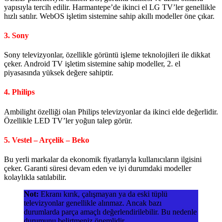
yapısıyla tercih edilir. Harmantepe’de ikinci el LG TV’ler genellikle
hızlı satılır. WebOS işletim sistemine sahip akıllı modeller öne çıkar.
3.
Sony
Sony televizyonlar, özellikle görüntü işleme teknolojileri ile dikkat
çeker. Android TV işletim sistemine sahip modeller, 2. el
piyasasında yüksek değere sahiptir.
4.
Philips
Ambilight özelliği olan Philips televizyonlar da ikinci elde değerlidir.
Özellikle LED TV’ler yoğun talep görür.
5.
Vestel – Arçelik – Beko
Bu yerli markalar da ekonomik fiyatlarıyla kullanıcıların ilgisini
çeker. Garanti süresi devam eden ve iyi durumdaki modeller
kolaylıkla satılabilir.
Not:
Ekranı kırık, çalışmayan ya da eski tüplü
televizyonlar genellikle alınmaz. Ancak bazı
durumlarda parça amaçlı değerlendirilebilir. Bu nedenle
durumunu belirtmeniz önemlidir.