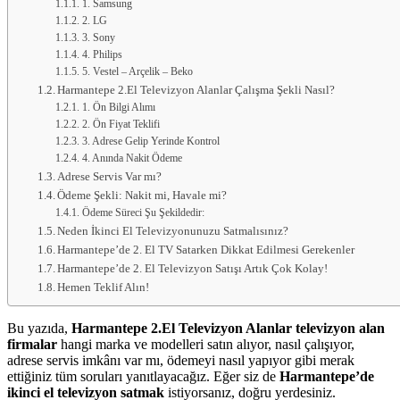
1. Samsung
2. LG
3. Sony
4. Philips
5. Vestel – Arçelik – Beko
Harmantepe 2.El Televizyon Alanlar Çalışma Şekli Nasıl?
1. Ön Bilgi Alımı
2. Ön Fiyat Teklifi
3. Adrese Gelip Yerinde Kontrol
4. Anında Nakit Ödeme
Adrese Servis Var mı?
Ödeme Şekli: Nakit mi, Havale mi?
Ödeme Süreci Şu Şekildedir:
Neden İkinci El Televizyonunuzu Satmalısınız?
Harmantepe’de 2. El TV Satarken Dikkat Edilmesi Gerekenler
Harmantepe’de 2. El Televizyon Satışı Artık Çok Kolay!
Hemen Teklif Alın!
Bu yazıda,
Harmantepe 2.El Televizyon Alanlar televizyon alan
firmalar
hangi marka ve modelleri satın alıyor, nasıl çalışıyor,
adrese servis imkânı var mı, ödemeyi nasıl yapıyor gibi merak
ettiğiniz tüm soruları yanıtlayacağız. Eğer siz de
Harmantepe’de
ikinci el televizyon satmak
istiyorsanız, doğru yerdesiniz.