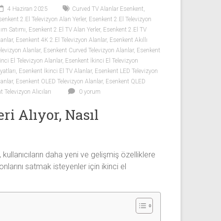
4 Haziran 2025
Curved TV Alanlar Esenkent
,
senkent 2.El Televizyon Alan Yerler
,
Esenkent 2.El Televizyon
lım Satımı
,
Esenkent 2.El TV Alan Yerler
,
Esenkent 2.El TV
lanlar
,
Esenkent 4K 2.El Televizyon Alanlar
,
Esenkent Akıllı
elevizyon Alanlar
,
Esenkent Curved Televizyon Alanlar
,
Esenkent
inci El Televizyon Alanlar
,
Esenkent İkinci El Televizyon
yatları
,
Esenkent İkinci El TV Alanlar
,
Esenkent LED Televizyon
lanlar
,
Esenkent OLED Televizyon Alanlar
,
Esenkent QLED
 Televizyon Alıcıları
0 yorum
i Alıyor, Nasıl
kullanıcıların daha yeni ve gelişmiş özelliklere
larını satmak isteyenler için ikinci el