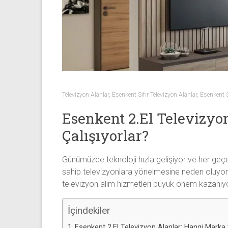
Sıfır
Televizyon
Alanlar ile
iletişim
kurarak
2.
el
televizyonlarınızı
Televizyon Alanlar
,
Esenkent Sıfır Televizyon Alanlar
,
Esenkent 
hemen
Esenkent 2.El Televizyon
bize
satarak
Çalışıyorlar?
nakit
ödeme
Günümüzde teknoloji hızla gelişiyor ve her geçen
alabilirsiniz.
sahip televizyonlara yönelmesine neden oluyor. So
TV
televizyon alım hizmetleri büyük önem kazanıyo
alanlar
adresten
İçindekiler
alım
yapıyor
Esenkent 2.El Televizyon Alanlar: Hangi Marka ve