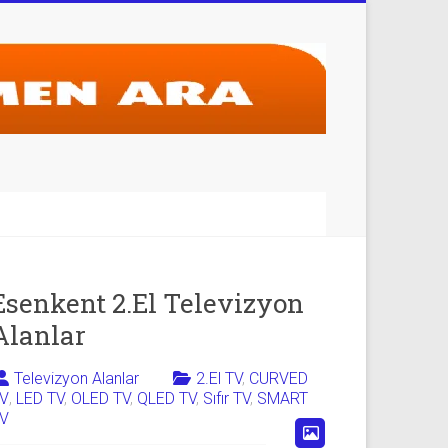
Esenkent 2.El Televizyon
Alanlar
Televizyon Alanlar
2.El TV
,
CURVED
V
,
LED TV
,
OLED TV
,
QLED TV
,
Sıfır TV
,
SMART
V