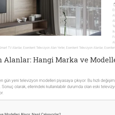
E
A
A
T
İk
Fi
A
Smart TV Alanlar
,
Esenkent Televizyon Alan Yerler
,
Esenkent Televizyon Alanlar
,
Esenkent
 Alanlar: Hangi Marka ve Modeller
 gün yeni televizyon modelleri piyasaya çıkıyor. Bu hızlı değişim, 
nuç olarak, ellerindeki kullanılabilir durumda olan eski televizyon
r.
 Modelleri Alıyor, Nasıl Çalışıyorlar?