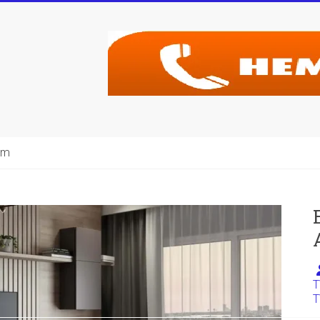
şim
T
T