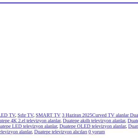
LED TV
,
Sıfır TV
,
SMART TV
3 Haziran 2025
Curved TV alanlar Dua
tepe 4K 2.el televizyon alanlar
,
Duatepe akıllı televizyon alanlar
,
Duate
atepe LED televizyon alanlar
,
Duatepe OLED televizyon alanlar
,
Duat
elevizyon alanlar
,
Duatepe televizyon alıcıları
0 yorum