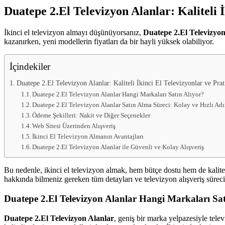
Duatepe 2.El Televizyon Alanlar: Kaliteli 
kurarak
2.
el
İkinci el televizyon almayı düşünüyorsanız,
Duatepe 2.El Televizyon
televizyonlarınızı
kazanırken, yeni modellerin fiyatları da bir hayli yüksek olabiliyor.
hemen
bize
satarak
İçindekiler
nakit
ödeme
Duatepe 2.El Televizyon Alanlar: Kaliteli İkinci El Televizyonlar ve Pra
alabilirsiniz.
Duatepe 2.El Televizyon Alanlar Hangi Markaları Satın Alıyor?
TV
Duatepe 2.El Televizyon Alanlar Satın Alma Süreci: Kolay ve Hızlı Ad
alanlar
Ödeme Şekilleri: Nakit ve Diğer Seçenekler
adresten
Web Sitesi Üzerinden Alışveriş
alım
yapıyor
İkinci El Televizyon Almanın Avantajları
Duatepe 2.El Televizyon Alanlar ile Güvenli ve Kolay Alışveriş
Bu nedenle, ikinci el televizyon almak, hem bütçe dostu hem de kalitel
hakkında bilmeniz gereken tüm detayları ve televizyon alışveriş süreci
Duatepe 2.El Televizyon Alanlar Hangi Markaları Sat
Duatepe 2.El Televizyon Alanlar
, geniş bir marka yelpazesiyle tele