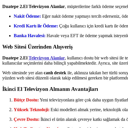
Duatepe 2.El Televizyon Alanlar
, müşterilerine farklı ödeme seçene
Nakit Ödeme:
Eğer nakit ödeme yapmayı tercih ederseniz, ödeme
Kredi Kartı ile Ödeme:
Çoğu kullanıcı için kredi kartı ile öd
Banka Havalesi:
Havale veya EFT ile ödeme yapmak isteyenler 
Web Sitesi Üzerinden Alışveriş
Duatepe 2.El
Televizyon Alanlar
, kullanıcı dostu bir web sitesi ile
kullanıcılar seçimlerini daha bilinçli yapabilmektedir. Ayrıca, site üzer
Web sitesinde yer alan
canlı destek
ile, aklınıza takılan her türlü sor
yüzden web sitesi düzenli olarak takip edilmesi gereken bir platformdu
İkinci El Televizyon Almanın Avantajları
Bütçe Dostu:
Yeni televizyonlara göre çok daha uygun fiyatlarla 
Yüksek Teknoloji:
Eski modelleri almak yerine, teknolojik ola
Çevre Dostu:
İkinci el ürün alarak çevreye katkı sağlamak da ön