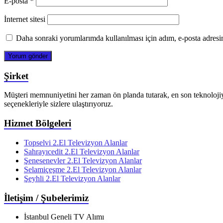
E-posta
*
İnternet sitesi
Daha sonraki yorumlarımda kullanılması için adım, e-posta adresim
Şirket
Müşteri memnuniyetini her zaman ön planda tutarak, en son teknolojiyi v
seçenekleriyle sizlere ulaştırıyoruz.
Hizmet Bölgeleri
Topselvi 2.El Televizyon Alanlar
Sahrayıcedit 2.El Televizyon Alanlar
Şenesenevler 2.El Televizyon Alanlar
Selamiçeşme 2.El Televizyon Alanlar
Şeyhli 2.El Televizyon Alanlar
İletişim / Şubelerimiz
İstanbul Geneli TV Alımı