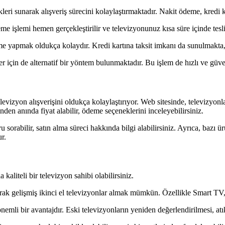
kleri sunarak alışveriş sürecini kolaylaştırmaktadır. Nakit ödeme, kredi 
 işlemi hemen gerçekleştirilir ve televizyonunuz kısa süre içinde tesli
eme yapmak oldukça kolaydır. Kredi kartına taksit imkanı da sunulmakt
için de alternatif bir yöntem bulunmaktadır. Bu işlem de hızlı ve güve
 televizyon alışverişini oldukça kolaylaştırıyor. Web sitesinde, televizyon
inden anında fiyat alabilir, ödeme seçeneklerini inceleyebilirsiniz.
uyu sorabilir, satın alma süreci hakkında bilgi alabilirsiniz. Ayrıca, baz
r.
kaliteli bir televizyon sahibi olabilirsiniz.
rak gelişmiş ikinci el televizyonlar almak mümkün. Özellikle Smart TV,
emli bir avantajdır. Eski televizyonların yeniden değerlendirilmesi, atık