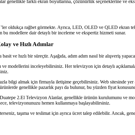
onlar genellikle farklı ekran boyutlarına, çözünürlük seçeneklerine ve ekstr
r oldukça rağbet görmekte. Ayrıca, LED, OLED ve QLED ekran teknolojil
m bu modellere dair detaylı bir inceleme ve ekspertiz hizmeti sunar.
olay ve Hızlı Adımlar
basit ve hızlı bir süreçtir. Aşağıda, adım adım nasıl bir alışveriş yapacağ
 ve modellerini inceleyebilirsiniz. Her televizyon için detaylı açıklamal
iniz.
la bilgi almak için firmayla iletişime geçebilirsiniz. Web sitesinde yer
ci el ürünlerde genellikle pazarlık payı da bulunur, bu yüzden fiyat konusun
 Duatepe 2.El Televizyon Alanlar, genellikle ürünün kurulumunu ve mont
ylece, televizyonunuzu hemen kullanmaya başlayabilirsiniz.
seniz, taşıma ve teslimat için ayrıca ücret talep edilebilir. Ancak, gene