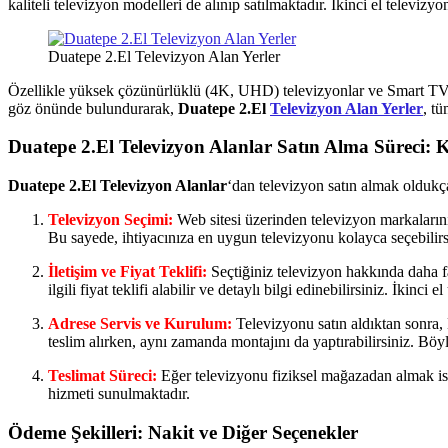
kaliteli televizyon modelleri de alınıp satılmaktadır. İkinci el televizy
Duatepe 2.El Televizyon Alan Yerler
Özellikle yüksek çözünürlüklü (4K, UHD) televizyonlar ve Smart TV’le
göz önünde bulundurarak,
Duatepe 2.El
Televizyon Alan Yerler
, tü
Duatepe 2.El Televizyon Alanlar
Satın Alma Süreci: K
Duatepe 2.El Televizyon Alanlar
‘dan televizyon satın almak oldukça 
Televizyon Seçimi:
Web sitesi üzerinden televizyon markalarını
Bu sayede, ihtiyacınıza en uygun televizyonu kolayca seçebilirs
İletişim ve Fiyat Teklifi:
Seçtiğiniz televizyon hakkında daha faz
ilgili fiyat teklifi alabilir ve detaylı bilgi edinebilirsiniz. İkin
Adrese Servis ve Kurulum:
Televizyonu satın aldıktan sonra,
teslim alırken, aynı zamanda montajını da yaptırabilirsiniz. Bö
Teslimat Süreci:
Eğer televizyonu fiziksel mağazadan almak ister
hizmeti sunulmaktadır.
Ödeme Şekilleri: Nakit ve Diğer Seçenekler