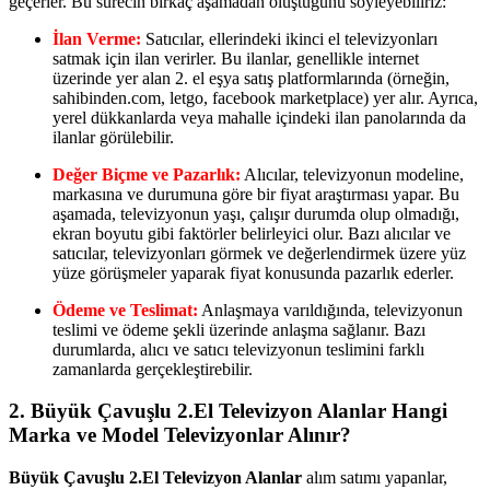
geçerler. Bu sürecin birkaç aşamadan oluştuğunu söyleyebiliriz:
İlan Verme:
Satıcılar, ellerindeki ikinci el televizyonları
satmak için ilan verirler. Bu ilanlar, genellikle internet
üzerinde yer alan 2. el eşya satış platformlarında (örneğin,
sahibinden.com, letgo, facebook marketplace) yer alır. Ayrıca,
yerel dükkanlarda veya mahalle içindeki ilan panolarında da
ilanlar görülebilir.
Değer Biçme ve Pazarlık:
Alıcılar, televizyonun modeline,
markasına ve durumuna göre bir fiyat araştırması yapar. Bu
aşamada, televizyonun yaşı, çalışır durumda olup olmadığı,
ekran boyutu gibi faktörler belirleyici olur. Bazı alıcılar ve
satıcılar, televizyonları görmek ve değerlendirmek üzere yüz
yüze görüşmeler yaparak fiyat konusunda pazarlık ederler.
Ödeme ve Teslimat:
Anlaşmaya varıldığında, televizyonun
teslimi ve ödeme şekli üzerinde anlaşma sağlanır. Bazı
durumlarda, alıcı ve satıcı televizyonun teslimini farklı
zamanlarda gerçekleştirebilir.
2. Büyük Çavuşlu 2.El Televizyon Alanlar Hangi
Marka ve Model Televizyonlar Alınır?
Büyük Çavuşlu 2.El Televizyon Alanlar
alım satımı yapanlar,