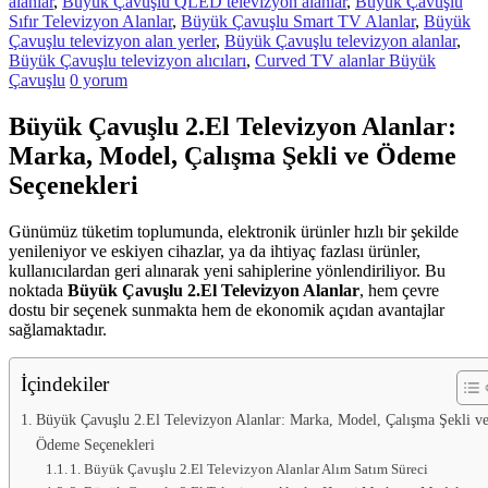
alanlar
,
Büyük Çavuşlu QLED televizyon alanlar
,
Büyük Çavuşlu
hemen
Sıfır Televizyon Alanlar
,
Büyük Çavuşlu Smart TV Alanlar
,
Büyük
bize
Çavuşlu televizyon alan yerler
,
Büyük Çavuşlu televizyon alanlar
,
satarak
Büyük Çavuşlu televizyon alıcıları
,
Curved TV alanlar Büyük
nakit
Çavuşlu
0 yorum
ödeme
alabilirsiniz.
Büyük Çavuşlu 2.El Televizyon Alanlar:
TV
alanlar
Marka, Model, Çalışma Şekli ve Ödeme
adresten
Seçenekleri
alım
yapıyor
Günümüz tüketim toplumunda, elektronik ürünler hızlı bir şekilde
yenileniyor ve eskiyen cihazlar, ya da ihtiyaç fazlası ürünler,
kullanıcılardan geri alınarak yeni sahiplerine yönlendiriliyor. Bu
noktada
Büyük Çavuşlu 2.El Televizyon Alanlar
, hem çevre
dostu bir seçenek sunmakta hem de ekonomik açıdan avantajlar
sağlamaktadır.
İçindekiler
Büyük Çavuşlu 2.El Televizyon Alanlar: Marka, Model, Çalışma Şekli v
Ödeme Seçenekleri
1. Büyük Çavuşlu 2.El Televizyon Alanlar Alım Satım Süreci