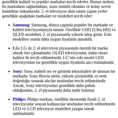
genellikle kaliteli ve popüler markaları tercih ederler. Bunun nedeni,
bu markaların sağlamlıkları, uzun ömürlü olmaları ve kolay servis
bulabilme imkanlarıdır. 2. el televizyon alım satımı yapan yerler
genellikle aşağıdaki markaları ve modelleri tercih eder:
Samsung:
Samsung, dünya çapında popüler bir markadır ve
kaliteli televizyonlarıyla tanınır. Özellikle UHD (Ultra HD) ve
QLED modelleri, 2. el piyasasında yüksek talep görür. Eski
modellere oranla daha uygun fiyatlarla alınabilir.
LG:
LG de 2. el televizyon piyasasında önemli bir marka
olarak öne çıkmaktadır. OLED televizyonlar, üstün ekran
kalitesi ile tercih edilmektedir. LG’nin eski model LED
televizyonları ise genellikle uygun fiyatlarla alıcı bulmaktadır.
Sony:
Sony, kaliteli ses ve görüntü teknolojileri ile tanınan bir
markadır. Sony Bravia serisi, yüksek çözünürlük ve renk
doğruluğu sunarak alıcılar tarafından tercih edilmektedir.
Ancak, Sony televizyonları genellikle daha pahalı
olduğundan, 2. el piyasasında daha nadir bulunur.
Philips:
Philips markası, özellikle ekonomik fiyatlı 2. el
televizyonlar arayan kullanıcılar tarafından tercih edilmektedir.
LED ve LCD televizyon modelleri yaygın olarak
satılmaktadır.