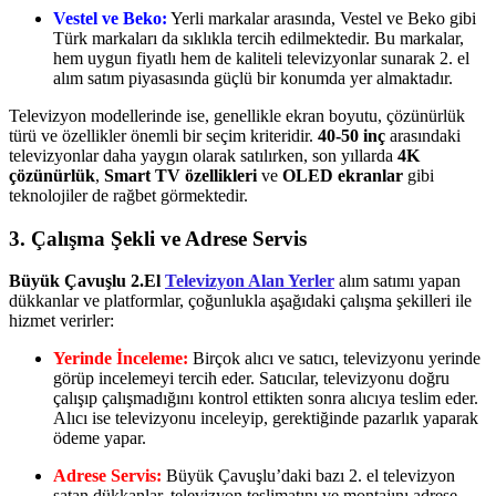
Vestel ve Beko:
Yerli markalar arasında, Vestel ve Beko gibi
Türk markaları da sıklıkla tercih edilmektedir. Bu markalar,
hem uygun fiyatlı hem de kaliteli televizyonlar sunarak 2. el
alım satım piyasasında güçlü bir konumda yer almaktadır.
Televizyon modellerinde ise, genellikle ekran boyutu, çözünürlük
türü ve özellikler önemli bir seçim kriteridir.
40-50 inç
arasındaki
televizyonlar daha yaygın olarak satılırken, son yıllarda
4K
çözünürlük
,
Smart TV özellikleri
ve
OLED ekranlar
gibi
teknolojiler de rağbet görmektedir.
3. Çalışma Şekli ve Adrese Servis
Büyük Çavuşlu 2.El
Televizyon Alan Yerler
alım satımı yapan
dükkanlar ve platformlar, çoğunlukla aşağıdaki çalışma şekilleri ile
hizmet verirler:
Yerinde İnceleme:
Birçok alıcı ve satıcı, televizyonu yerinde
görüp incelemeyi tercih eder. Satıcılar, televizyonu doğru
çalışıp çalışmadığını kontrol ettikten sonra alıcıya teslim eder.
Alıcı ise televizyonu inceleyip, gerektiğinde pazarlık yaparak
ödeme yapar.
Adrese Servis:
Büyük Çavuşlu’daki bazı 2. el televizyon
satan dükkanlar, televizyon teslimatını ve montajını adrese