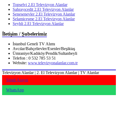
Topselvi 2.El Televizyon Alanlar
Sahrayıcedit 2.El Televizyon Alanlar
Şenesenevler 2.El Televizyon Alanlar
Selamiçeşme 2.El Televizyon Alanlar
Şeyhli 2.El Televizyon Alanlar
İletişim / Şubelerimiz
İstanbul Geneli TV Alımı
Avcılar/Bahçelievler/Esenler/Beşiktaş
Ümraniye/Kadıköy/Pendik/Sultanbeyli
Telefon : 0 532 785 53 51
Website:
www.televizyonalanlar.com.tr
Televizyon Alanlar | 2. El Televizyon Alanlar | TV Alanlar
Şimdi Arayın
WhatsApp