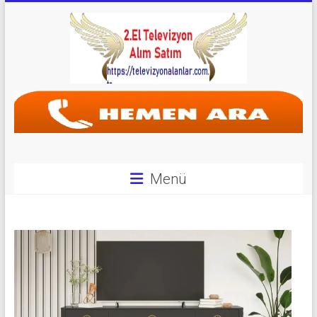
Skip
to
content
Televizyon
Alanlar
|
2.El
Menü
Televizyon
Alanlar
|
TV