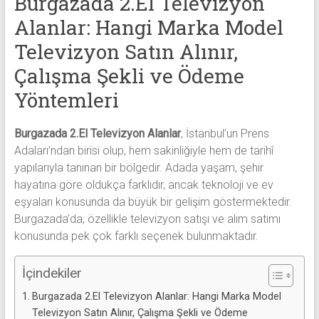
Burgazada 2.El Televizyon
alanlar
Alanlar: Hangi Marka Model
adresten
alım
Televizyon Satın Alınır,
yapıyor
Çalışma Şekli ve Ödeme
Yöntemleri
Burgazada 2.El Televizyon Alanlar
, İstanbul’un Prens
Adaları’ndan birisi olup, hem sakinliğiyle hem de tarihî
yapılarıyla tanınan bir bölgedir. Adada yaşam, şehir
hayatına göre oldukça farklıdır, ancak teknoloji ve ev
eşyaları konusunda da büyük bir gelişim göstermektedir.
Burgazada’da, özellikle televizyon satışı ve alım satımı
konusunda pek çok farklı seçenek bulunmaktadır.
İçindekiler
Burgazada 2.El Televizyon Alanlar: Hangi Marka Model
Televizyon Satın Alınır, Çalışma Şekli ve Ödeme