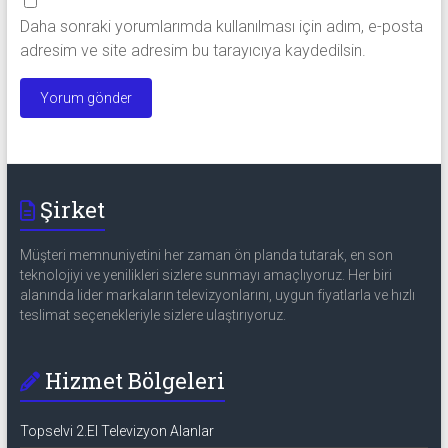
Daha sonraki yorumlarımda kullanılması için adım, e-posta
adresim ve site adresim bu tarayıcıya kaydedilsin.
Şirket
Müşteri memnuniyetini her zaman ön planda tutarak, en son
teknolojiyi ve yenilikleri sizlere sunmayı amaçlıyoruz. Her biri
alanında lider markaların televizyonlarını, uygun fiyatlarla ve hızlı
teslimat seçenekleriyle sizlere ulaştırıyoruz.
Hizmet Bölgeleri
Topselvi 2.El Televizyon Alanlar