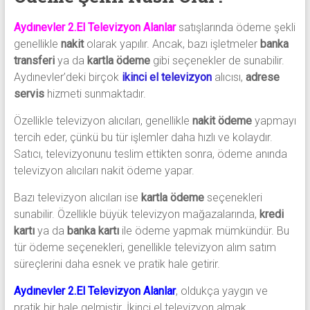
Aydınevler 2.El Televizyon Alanlar
satışlarında ödeme şekli
genellikle
nakit
olarak yapılır. Ancak, bazı işletmeler
banka
transferi
ya da
kartla ödeme
gibi seçenekler de sunabilir.
Aydınevler’deki birçok
ikinci el televizyon
alıcısı,
adrese
servis
hizmeti sunmaktadır.
Özellikle televizyon alıcıları, genellikle
nakit ödeme
yapmayı
tercih eder, çünkü bu tür işlemler daha hızlı ve kolaydır.
Satıcı, televizyonunu teslim ettikten sonra, ödeme anında
televizyon alıcıları nakit ödeme yapar.
Bazı televizyon alıcıları ise
kartla ödeme
seçenekleri
sunabilir. Özellikle büyük televizyon mağazalarında,
kredi
kartı
ya da
banka kartı
ile ödeme yapmak mümkündür. Bu
tür ödeme seçenekleri, genellikle televizyon alım satım
süreçlerini daha esnek ve pratik hale getirir.
Aydınevler 2.El Televizyon Alanlar
, oldukça yaygın ve
pratik bir hale gelmiştir. İkinci el televizyon almak