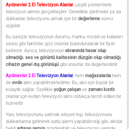
Aydınevler 2.El Televizyon Alanlar
, çeşitli yöntemlerle
televizyon alımını gerçekleştirir. Genellikle işletmeler ya da
dükkanlar, televizyonu almak için bir
değerleme
süreci
uygular.
Bu süreçte televizyonun durumu, marka, model ve kullanım
süresi gibi faktörler göz önünde bulundurularak bir fiyat
belirlenir. Ayrıca, televizyonun
ekranında hasar olup
olmadığı
,
ses ve görüntü kalitesinin düzgün olup olmadığı
,
cihazın genel dış görünüşü
gibi unsurlar da değerlendirilir.
Aydınevler 2.El
Televizyon Alanlar
, hem
mağazalarda
hem
de
evde
alım yapabilmektedirler. Bu, alıcı için büyük bir
kolaylık sağlar. Özellikle
yoğun çalışan
ve
zamanı kısıtlı
olanlar için evden televizyon alımı oldukça tercih edilen bir
hizmettir.
Yani, televizyonunu satmak isteyen kişi, televizyonunu
dükkanlarına getirerek satış işlemi yapabileceği gibi, alıcılar
belirli
adrese servis
gönderebilir ve televizyonu yerinde