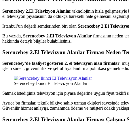
hemen
bize
Serencebey 2.El Televizyon Alanlar
teknolojinin hızla gelişmesiyle 
satarak
el televizyon piyasasının da oldukça hareketli hale gelmesini sağlamışt
nakit
ödeme
İstanbul’un değerli semtlerinden biri olan
Serencebey 2.El Televizyo
alabilirsiniz.
TV
Bu yazıda,
Serencebey 2.El Televizyon Alanlar
firmasının neden ter
alanlar
hakkında detaylı bilgiler bulabilirsiniz.
adresten
alım
Serencebey 2.El Televizyon Alanlar
Firması Neden Ter
yapıyor
Serencebey’de faaliyet gösteren 2. el televizyon alan firmalar
, müş
işlem süreci, güvenilirlik ve şeffaf fiyatlandırma politikası gelmektedir
Serencebey İkinci El Televizyon Alanlar
Satmak istediğiniz televizyon için piyasa değerine uygun fiyat teklifi s
Ayrıca bu firmalar, teknik bilgiye sahip uzman ekipleri sayesinde telev
Güvenilir hizmet anlayışı, zamanında ödeme ve müşteri odaklı yaklaşı
Serencebey 2.El Televizyon Alanlar
Firması Çalışma S