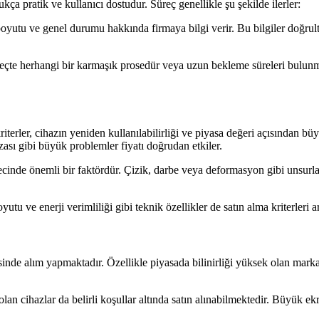
kça pratik ve kullanıcı dostudur. Süreç genellikle şu şekilde ilerler:
oyutu ve genel durumu hakkında firmaya bilgi verir. Bu bilgiler doğrultu
reçte herhangi bir karmaşık prosedür veya uzun bekleme süreleri bulunmaz
 kriterler, cihazın yeniden kullanılabilirliği ve piyasa değeri açısından 
zası gibi büyük problemler fiyatı doğrudan etkiler.
nde önemli bir faktördür. Çizik, darbe veya deformasyon gibi unsurlar 
 ve enerji verimliliği gibi teknik özellikler de satın alma kriterleri ar
sinde alım yapmaktadır. Özellikle piyasada bilinirliği yüksek olan ma
olan cihazlar da belirli koşullar altında satın alınabilmektedir. Büyük e