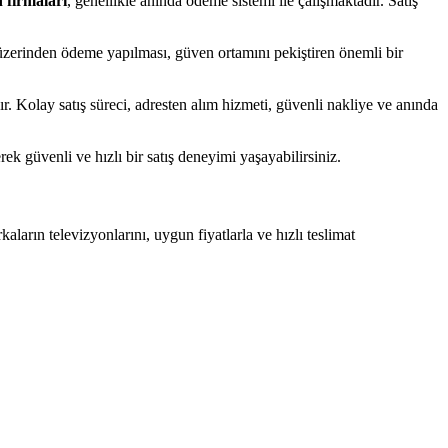
n firmaları
, genellikle anında ödeme sistemi ile çalışmaktadır. Satış
 üzerinden ödeme yapılması, güven ortamını pekiştiren önemli bir
dır. Kolay satış süreci, adresten alım hizmeti, güvenli nakliye ve anında
k güvenli ve hızlı bir satış deneyimi yaşayabilirsiniz.
ların televizyonlarını, uygun fiyatlarla ve hızlı teslimat