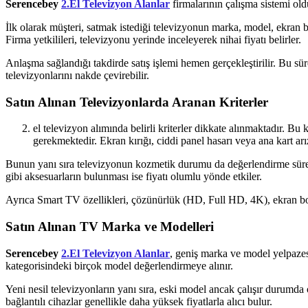
Serencebey
2.El Televizyon Alanlar
firmalarının çalışma sistemi oldu
İlk olarak müşteri, satmak istediği televizyonun marka, model, ekran b
Firma yetkilileri, televizyonu yerinde inceleyerek nihai fiyatı belirler.
Anlaşma sağlandığı takdirde satış işlemi hemen gerçekleştirilir. Bu sü
televizyonlarını nakde çevirebilir.
Satın Alınan Televizyonlarda Aranan Kriterler
el televizyon alımında belirli kriterler dikkate alınmaktadır. Bu
gerekmektedir. Ekran kırığı, ciddi panel hasarı veya ana kart arı
Bunun yanı sıra televizyonun kozmetik durumu da değerlendirme süreci
gibi aksesuarların bulunması ise fiyatı olumlu yönde etkiler.
Ayrıca Smart TV özellikleri, çözünürlük (HD, Full HD, 4K), ekran boyutu
Satın Alınan TV Marka ve Modelleri
Serencebey
2.El Televizyon Alanlar
, geniş marka ve model yelpaze
kategorisindeki birçok model değerlendirmeye alınır.
Yeni nesil televizyonların yanı sıra, eski model ancak çalışır durumda 
bağlantılı cihazlar genellikle daha yüksek fiyatlarla alıcı bulur.