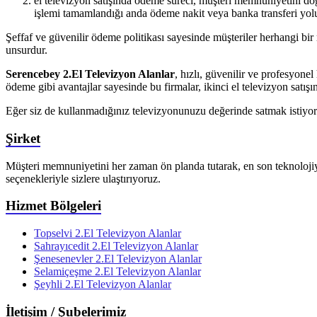
el televizyon satışında ödeme süreci, müşteri memnuniyetini do
işlemi tamamlandığı anda ödeme nakit veya banka transferi yoluy
Şeffaf ve güvenilir ödeme politikası sayesinde müşteriler herhangi bi
unsurdur.
Serencebey 2.El Televizyon Alanlar
, hızlı, güvenilir ve profesyonel
ödeme gibi avantajlar sayesinde bu firmalar, ikinci el televizyon satışınd
Eğer siz de kullanmadığınız televizyonunuzu değerinde satmak istiyorsa
Şirket
Müşteri memnuniyetini her zaman ön planda tutarak, en son teknolojiyi v
seçenekleriyle sizlere ulaştırıyoruz.
Hizmet Bölgeleri
Topselvi 2.El Televizyon Alanlar
Sahrayıcedit 2.El Televizyon Alanlar
Şenesenevler 2.El Televizyon Alanlar
Selamiçeşme 2.El Televizyon Alanlar
Şeyhli 2.El Televizyon Alanlar
İletişim / Şubelerimiz