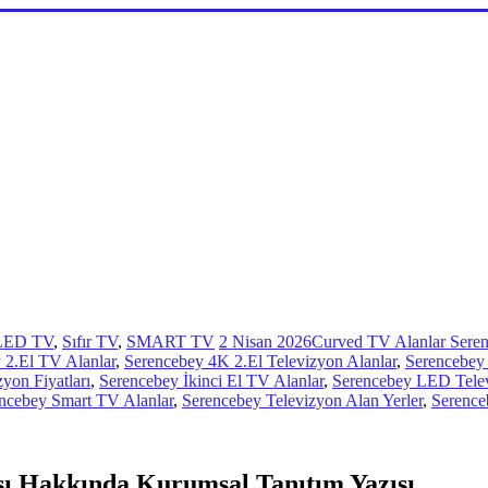
LED TV
,
Sıfır TV
,
SMART TV
2 Nisan 2026
Curved TV Alanlar Sere
 2.El TV Alanlar
,
Serencebey 4K 2.El Televizyon Alanlar
,
Serencebey 
zyon Fiyatları
,
Serencebey İkinci El TV Alanlar
,
Serencebey LED Telev
ncebey Smart TV Alanlar
,
Serencebey Televizyon Alan Yerler
,
Serence
sı Hakkında Kurumsal Tanıtım Yazısı