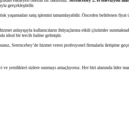
ğrudan etkileyen önemli bir faktördür.
Serencebey 2. el televizyon ala
la gerçekleştirilir.
r risk yaşamadan satış işlemini tamamlayabilir. Önceden belirlenen fiyat
 hizmet anlayışıyla kullanıcıların ihtiyaçlarına etkili çözümler sunmakta
a ideal bir tercih haline gelmiştir.
nız, Serencebey’de hizmet veren profesyonel firmalarla iletişime geçere
e yenilikleri sizlere sunmayı amaçlıyoruz. Her biri alanında lider marka