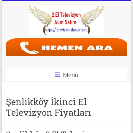
Skip
to
content
Televizyon
Alanlar
|
2.El
Menü
Televizyon
Alanlar
Şenlikköy İkinci El
|
Televizyon Fiyatları
TV