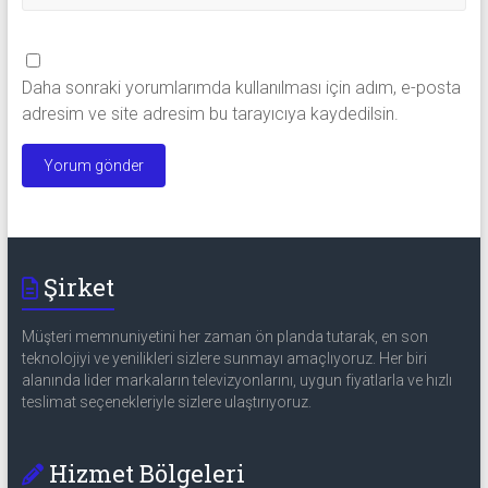
Daha sonraki yorumlarımda kullanılması için adım, e-posta
adresim ve site adresim bu tarayıcıya kaydedilsin.
Şirket
Müşteri memnuniyetini her zaman ön planda tutarak, en son
teknolojiyi ve yenilikleri sizlere sunmayı amaçlıyoruz. Her biri
alanında lider markaların televizyonlarını, uygun fiyatlarla ve hızlı
teslimat seçenekleriyle sizlere ulaştırıyoruz.
Hizmet Bölgeleri