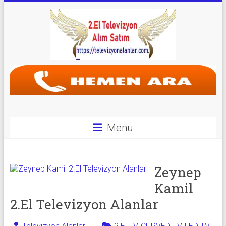
Skip
to
content
Televizyon
Alanlar
|
2.El
Menü
Televizyon
Alanlar
Zeynep
|
Kamil
2.El Televizyon Alanlar
TV